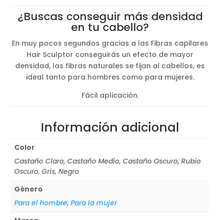
original
actual
¿Buscas conseguir más densidad
era:
es:
en tu cabello?
24,13€.
21,55€.
En muy pocos segundos gracias a las Fibras capilares
Hair Sculptor conseguirás un efecto de mayor
densidad, las fibras naturales se fijan al cabellos, es
ideal tanto para hombres como para mujeres.
Fácil aplicación.
Información adicional
Color
Castaño Claro, Castaño Medio, Castaño Oscuro, Rubio
Oscuro, Gris, Negro
Género
Para el hombre
,
Para la mujer