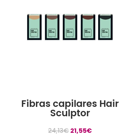
Fibras capilares Hair
Sculptor
El
El
24,13
€
21,55
€
precio
precio