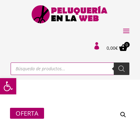
0

0,00
€
Búsqueda
de
productos
Abrir barra de herramientas
OFERTA