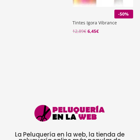
de
precios:
-50%
desde
Tintes Igora Vibrance
1,90€
El
El
12,89
€
6,45
€
hasta
precio
precio
8,84€
original
actual
era:
es:
12,89€.
6,45€.
La Peluquería en la web, la tienda de