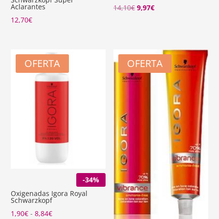
Aclarantes
El
El
14,10
€
9,97
€
precio
precio
12,70
€
original
actual
era:
es:
14,10€.
9,97€.
OFERTA
OFERTA
-34%
Oxigenadas Igora Royal
Schwarzkopf
Rango
1,90
€
-
8,84
€