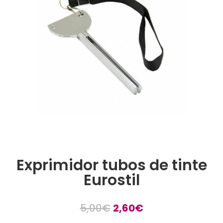
Exprimidor tubos de tinte
Eurostil
El
El
5,00
€
2,60
€
precio
precio