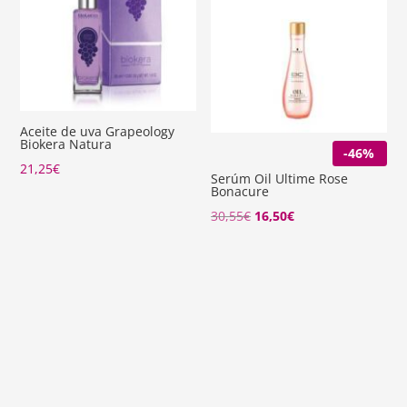
Aceite de uva Grapeology
Biokera Natura
-46%
21,25
€
Serúm Oil Ultime Rose
Bonacure
El
El
30,55
€
16,50
€
precio
precio
original
actual
era:
es:
30,55€.
16,50€.