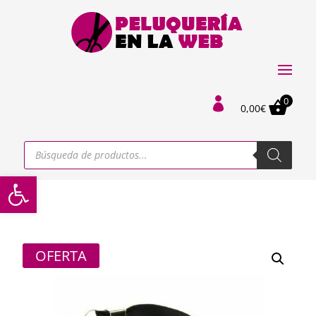
0

0,00
€
Búsqueda
de
productos
Abrir barra de herramientas
OFERTA