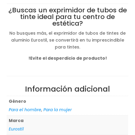
original
actual
¿Buscas un exprimidor de tubos de
era:
es:
tinte ideal para tu centro de
5,00€.
2,60€.
estética?
No busques más, el exprimidor de tubos de tintes de
aluminio Eurostil, se convertirá en tu imprescindible
para tintes.
!Evite el desperdicio de producto!
Información adicional
Género
Para el hombre
,
Para la mujer
Marca
Eurostil