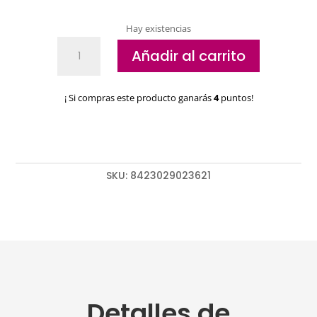
Hay existencias
Exprimidor
Añadir al carrito
tubos
de
tinte
¡ Si compras este producto ganarás
4
puntos!
Eurostil
cantidad
SKU:
8423029023621
Detalles de