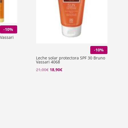
-10%
 Vassari
-10%
Leche solar protectora SPF 30 Bruno
Vassari 4068
El
El
21,00
€
18,90
€
precio
precio
original
actual
era:
es:
21,00€.
18,90€.