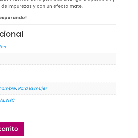
re de impurezas y con un efecto mate.
 esperando!
cional
tes
 hombre
,
Para la mujer
AL NYC
carrito