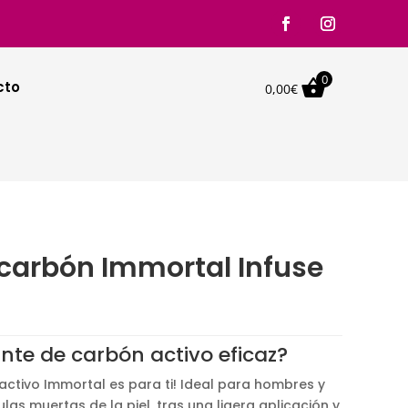
0

cto
0,00
€
 carbón Immortal Infuse
nte de carbón activo eficaz?
 activo Immortal es para ti! Ideal para hombres y
ulas muertas de la piel, tras una ligera aplicación y