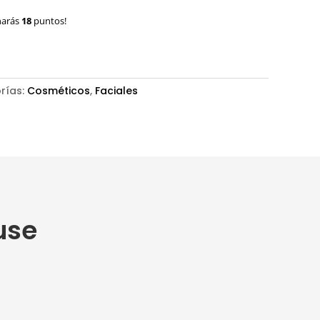
narás
18
puntos!
rías:
Cosméticos
,
Faciales
use