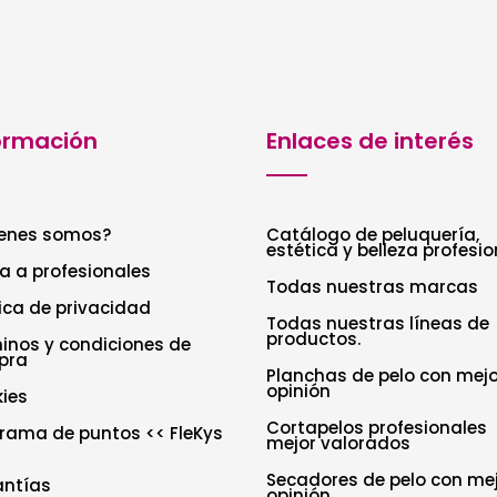
ormación
Enlaces de interés
enes somos?
Catálogo de peluquería,
estética y belleza profesio
a a profesionales
Todas nuestras marcas
tica de privacidad
Todas nuestras líneas de
productos.
inos y condiciones de
pra
Planchas de pelo con mejo
opinión
ies
Cortapelos profesionales
rama de puntos << FleKys
mejor valorados
Secadores de pelo con me
antías
opinión