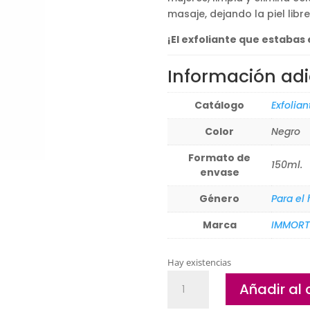
masaje, dejando la piel lib
¡El exfoliante que estabas
Información adi
Catálogo
Exfolian
Color
Negro
Formato de
150ml.
envase
Género
Para el
Marca
IMMORT
Hay existencias
Exfoliante
Añadir al 
de
carbón