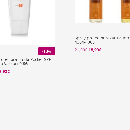
Spray protector Solar Bruno
4064-4065
El
El
21,00
€
18,90
€
-10%
precio
precio
otectora fluída Pocket SPF
o Vassari 4069
original
actual
El
8,93
€
era:
es:
recio
precio
21,00€.
18,90€.
riginal
actual
ra:
es:
3,25€.
38,93€.