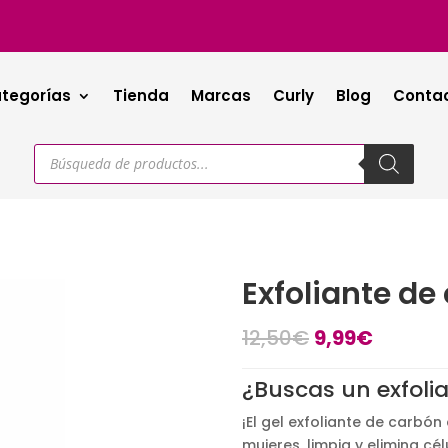
tegorías
Tienda
Marcas
Curly
Blog
Conta
Búsqueda
de
productos
Exfoliante de
El
El
12,50
€
9,99
€
precio
precio
original
actual
¿Buscas un exfolia
era:
es:
¡El gel exfoliante de carbón
12,50€.
9,99€.
mujeres, limpia y elimina cél