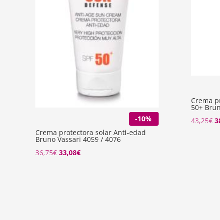
Crema pr
50+ Brun
-10%
El
43,25
€
3
Crema protectora solar Anti-edad
p
Bruno Vassari 4059 / 4076
o
El
El
36,75
€
33,08
€
e
precio
precio
4
original
actual
era:
es:
36,75€.
33,08€.