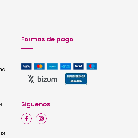
Formas de pago
nal
Siguenos:
r
jor