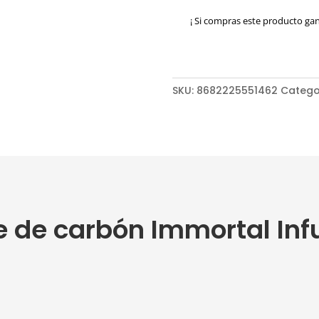
Immortal
¡ Si compras este producto ga
Infuse
cantidad
SKU:
8682225551462
Catego
te de carbón Immortal Inf