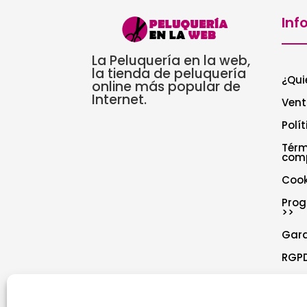
Inf
La Peluquería en la web,
la tienda de peluquería
¿Qui
online más popular de
Internet.
Vent
Polí
Térm
com
Cook
Prog
>>
Gar
RGPD
Polí
Decl