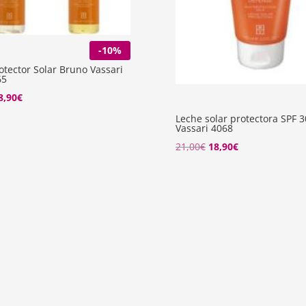
-10%
otector Solar Bruno Vassari
65
El
8,90
€
recio
precio
Leche solar protectora SPF 
Vassari 4068
riginal
actual
El
El
21,00
€
18,90
€
ra:
es:
precio
precio
1,00€.
18,90€.
original
actual
era:
es:
21,00€.
18,90€.