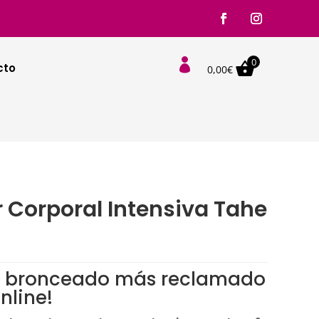
0

cto
0,00
€
 Corporal Intensiva Tahe
el bronceado más reclamado
nline!