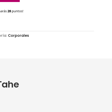
narás
28
puntos!
ría:
Corporales
 Tahe