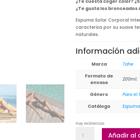
¿Te cuesta coger color? 
¿Te gusta los bronceados
Espuma Solar Corporal Inte
caracteriza por su suave t
naturales.
Información adi
Marca
Tahe
Formato de
200ml.
envase
Género
Para el
Catálogo
Espuma
Hay existencias
Espuma
Añadir al 
Solar