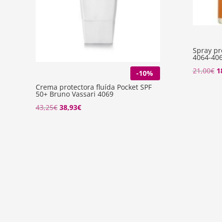
Spray pr
4064-40
El
21,00
€
1
-10%
p
Crema protectora fluída Pocket SPF
50+ Bruno Vassari 4069
o
El
El
43,25
€
38,93
€
e
precio
precio
2
original
actual
era:
es:
43,25€.
38,93€.