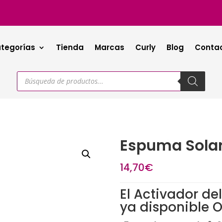
tegorías
Tienda
Marcas
Curly
Blog
Conta
Búsqueda
de
productos
Espuma Solar
14,70
€
El Activador d
ya disponible O