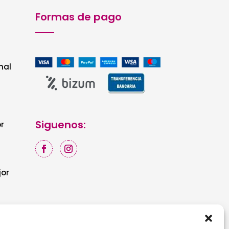
Formas de pago
nal
Siguenos:
r
jor