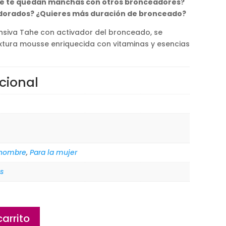
¿Se te quedan manchas con otros bronceadores?
 dorados? ¿Quieres más duración de bronceado?
nsiva Tahe con activador del bronceado, se
extura mousse enriquecida con vitaminas y esencias
cional
 hombre
,
Para la mujer
s
carrito