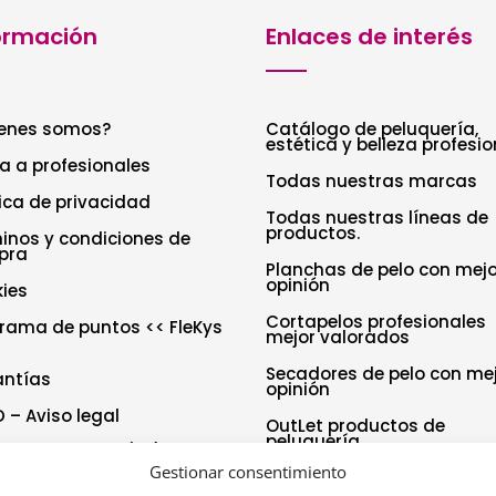
ormación
Enlaces de interés
enes somos?
Catálogo de peluquería,
estética y belleza profesio
a a profesionales
Todas nuestras marcas
tica de privacidad
Todas nuestras líneas de
productos.
inos y condiciones de
pra
Planchas de pelo con mejo
opinión
ies
Cortapelos profesionales
rama de puntos << FleKys
mejor valorados
Secadores de pelo con me
antías
opinión
 – Aviso legal
OutLet productos de
peluquería
tica de cookies (UE)
Gestionar consentimiento
aración de accesibilidad