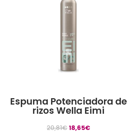
Espuma Potenciadora de
rizos Wella Eimi
El
El
20,81
€
18,65
€
precio
precio