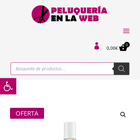
0

0,00
€
Búsqueda
de
productos
Abrir barra de herramientas
OFERTA