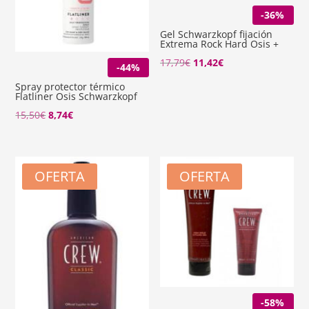
-36%
Gel Schwarzkopf fijación
Extrema Rock Hard Osis +
El
El
17,79
€
11,42
€
-44%
precio
precio
Spray protector térmico
Flatliner Osis Schwarzkopf
original
actual
El
El
15,50
€
8,74
€
era:
es:
precio
precio
17,79€.
11,42€.
original
actual
era:
es:
OFERTA
OFERTA
15,50€.
8,74€.
-58%