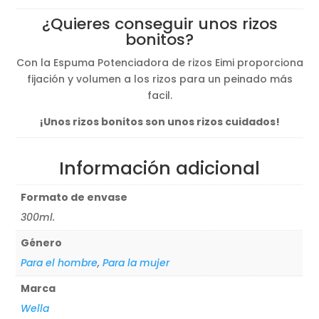
original
actual
¿Quieres conseguir unos rizos
era:
es:
bonitos?
20,81€.
18,65€.
Con la Espuma Potenciadora de rizos Eimi proporciona
fijación y volumen a los rizos para un peinado más
facil.
¡Unos rizos bonitos son unos rizos cuidados!
Información adicional
Formato de envase
300ml.
Género
Para el hombre
,
Para la mujer
Marca
Wella