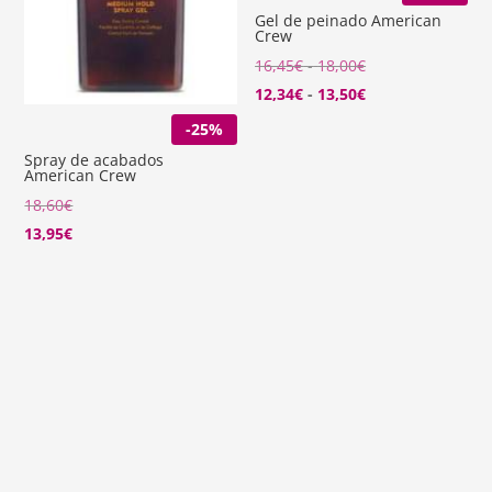
Gel de peinado American
Crew
Rango
16,45
€
-
18,00
€
de
Rango
12,34
€
-
13,50
€
precios:
de
-25%
desde
precios:
Spray de acabados
American Crew
16,45€
desde
18,60
€
hasta
12,34€
13,95
€
18,00€
hasta
13,50€