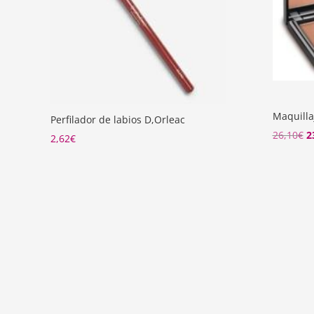
Maquilla
Perfilador de labios D,Orleac
El
26,10
€
2
2,62
€
p
o
e
2