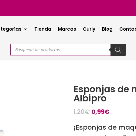
tegorías
Tienda
Marcas
Curly
Blog
Conta
Búsqueda
de
productos
Esponjas de m
Albipro
El
El
1,20
€
0,99
€
precio
precio
original
actual
¡Esponjas de maqui
era:
es: