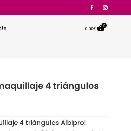
0

cto
0,00
€
aquillaje 4 triángulos
llaje 4 triángulos Albipro!