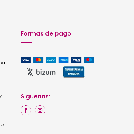
Formas de pago
nal
Siguenos:
r
jor