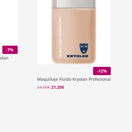
-7%
yolan
-12%
Maquillaje Fluído Kryolan Profesional
El
El
24,00
€
21,20
€
precio
precio
original
actual
era:
es:
24,00€.
21,20€.