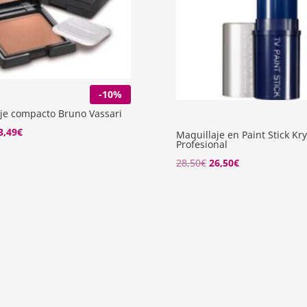
-10%
je compacto Bruno Vassari
El
3,49
€
Maquillaje en Paint Stick Kr
Profesional
recio
precio
El
El
28,50
€
26,50
€
riginal
actual
precio
precio
ra:
es:
original
actual
6,10€.
23,49€.
era:
es:
28,50€.
26,50€.