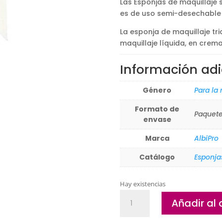
Las Esponjas de maquillaje 
1,20€.
0,99€.
es de uso semi-desechable y
La esponja de maquillaje tr
maquillaje líquida, en crema
Información adi
Género
Para la
Formato de
Paquete
envase
Marca
AlbiPro
Catálogo
Esponja
Hay existencias
Esponjas
Añadir al 
de
maquillaje