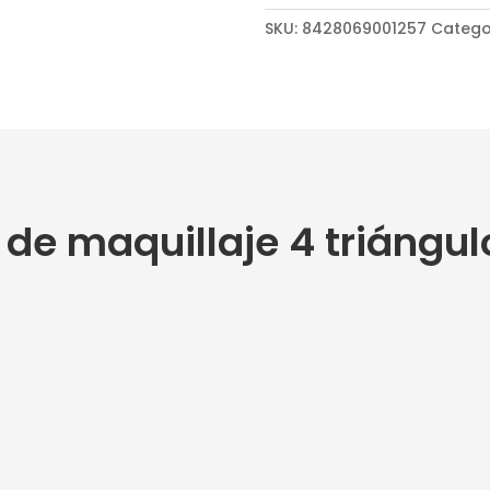
4
SKU:
8428069001257
Catego
triángulos
Albipro
cantidad
 de maquillaje 4 triángul