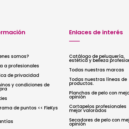
ormación
Enlaces de interés
enes somos?
Catálogo de peluquería,
estética y belleza profesio
a a profesionales
Todas nuestras marcas
tica de privacidad
Todas nuestras líneas de
productos.
inos y condiciones de
pra
Planchas de pelo con mejo
opinión
ies
Cortapelos profesionales
rama de puntos << FleKys
mejor valorados
Secadores de pelo con me
antías
opinión