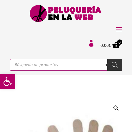
0

0,00
€
Búsqueda
de
productos
Abrir barra de herramientas