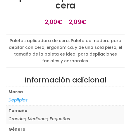
cera
Rango
2,00
€
-
2,09
€
de
precios:
Paletas aplicadora de cera, Paleta de madera para
desde
depilar con cera, ergonómica, y de una sola pieza, el
2,00€
tamaño de la paleta es ideal para depilaciones
hasta
faciales y corporales.
2,09€
Información adicional
Marca
Depilplas
Tamaño
Grandes, Medianos, Pequeños
Género