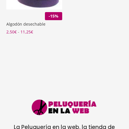
hasta
6,25€
-15%
Algodón desechable
Rango
2,50
€
-
11,25
€
de
precios:
desde
2,50€
hasta
11,25€
La Peluquería en la web, la tienda de