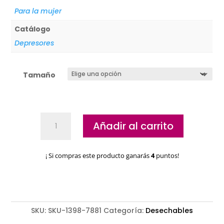
Para la mujer
Catálogo
Depresores
Tamaño
Espátulas
Añadir al carrito
aplicadoras
de
cera
¡ Si compras este producto ganarás
4
puntos!
cantidad
SKU:
SKU-1398-7881
Categoría:
Desechables