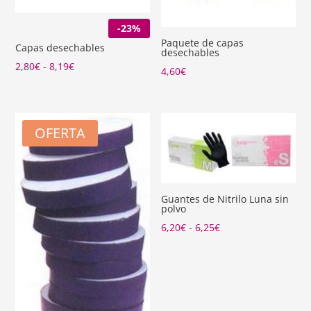
-23%
Paquete de capas
Capas desechables
desechables
Rango
2,80
€
-
8,19
€
4,60
€
de
precios:
desde
OFERTA
2,80€
hasta
8,19€
Guantes de Nitrilo Luna sin
polvo
Rango
6,20
€
-
6,25
€
de
precios:
desde
6,20€