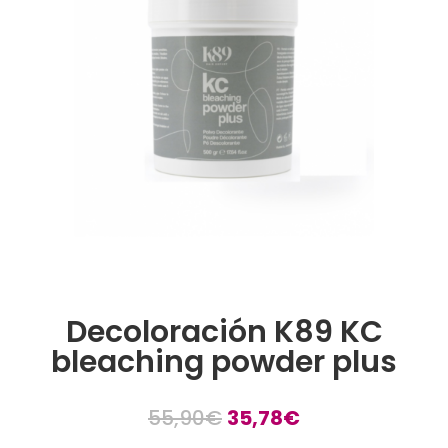
Decoloración K89 KC
bleaching powder plus
El
El
55,90
€
35,78
€
precio
precio