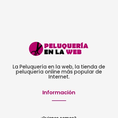
12,89€.
6,45€.
La Peluquería en la web, la tienda de
peluquería online más popular de
Internet.
Información