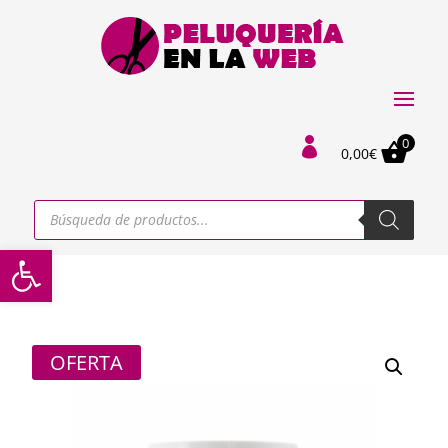
0

0,00
€
Búsqueda
de
productos
Abrir barra de herramientas
OFERTA