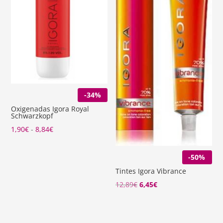
-34%
Oxigenadas Igora Royal
Schwarzkopf
Rango
1,90
€
-
8,84
€
de
precios:
-50%
desde
Tintes Igora Vibrance
1,90€
El
El
12,89
€
6,45
€
hasta
precio
precio
8,84€
original
actual
era:
es: