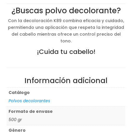
original
actual
¿Buscas polvo decolorante?
era:
es:
55,90€.
35,78€.
Con la decoloración K89 combina eficacia y cuidado,
permitiendo una aplicación que respeta la integridad
del cabello mientras ofrece un control preciso del
tono.
¡Cuida tu cabello!
Información adicional
Catálogo
Polvos decolorantes
Formato de envase
500 gr
Género