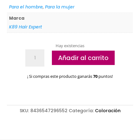
Para el hombre
,
Para la mujer
Marca
K89 Hair Expert
Hay existencias
Decoloración
Añadir al carrito
K89
KC
bleaching
¡ Si compras este producto ganarás
70
puntos!
powder
plus
cantidad
SKU:
8436547296552
Categoría:
Coloración