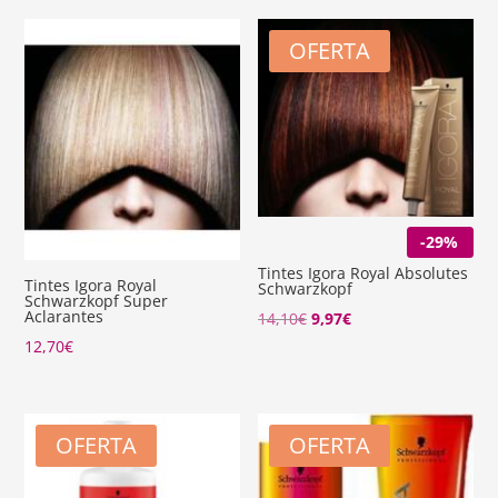
OFERTA
-29%
Tintes Igora Royal Absolutes
Tintes Igora Royal
Schwarzkopf
Schwarzkopf Super
Aclarantes
El
El
14,10
€
9,97
€
precio
precio
12,70
€
original
actual
era:
es:
14,10€.
9,97€.
OFERTA
OFERTA