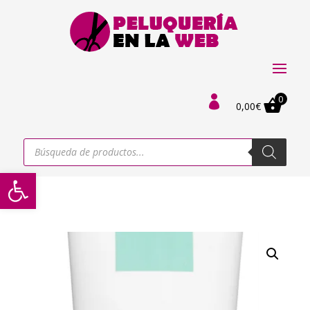
0

0,00
€
Búsqueda
de
productos
Abrir barra de herramientas