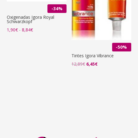
-34%
Oxigenadas Igora Royal
Schwarzkopf
Rango
1,90
€
-
8,84
€
de
precios:
-50%
desde
Tintes Igora Vibrance
1,90€
El
El
12,89
€
6,45
€
hasta
precio
precio
8,84€
original
actual
era:
es:
12,89€.
6,45€.