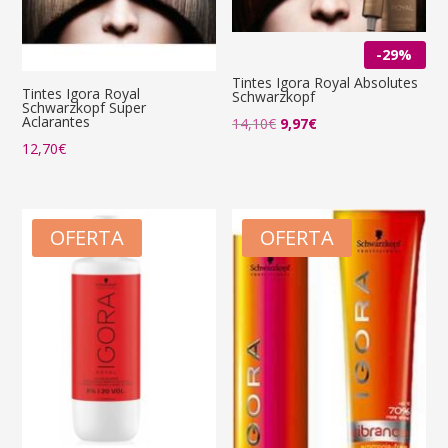
-29%
Tintes Igora Royal Absolutes
Tintes Igora Royal
Schwarzkopf
Schwarzkopf Super
Aclarantes
El
El
14,10
€
9,97
€
precio
precio
12,70
€
original
actual
era:
es:
14,10€.
9,97€.
OFERTA
OFERTA