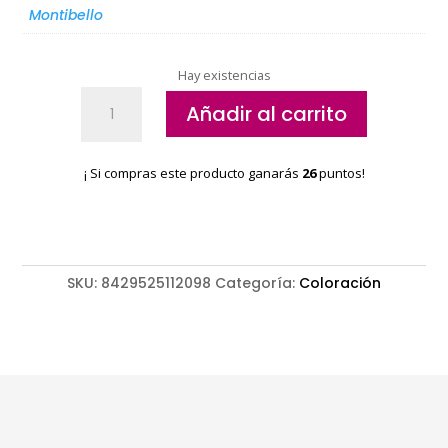
Montibello
Hay existencias
Crema
Añadir al carrito
protectora
pre-
coloración
¡ Si compras este producto ganarás
26
puntos!
Colour
Protector
Montibello
cantidad
SKU:
8429525112098
Categoría:
Coloración