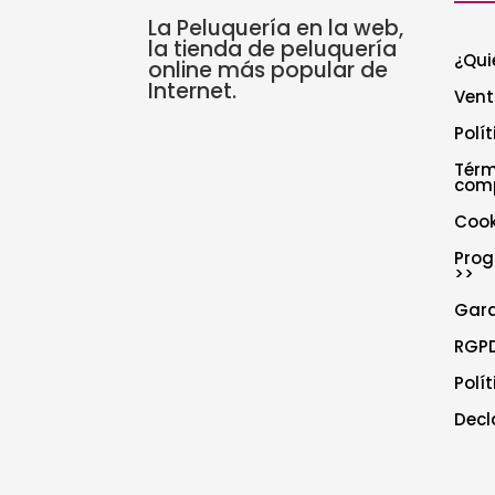
La Peluquería en la web,
la tienda de peluquería
¿Qui
online más popular de
Internet.
Vent
Polí
Térm
com
Cook
Prog
>>
Gar
RGPD
Polí
Decl