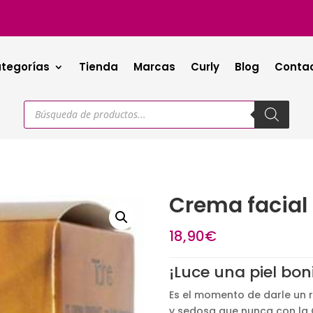
tegorías
Tienda
Marcas
Curly
Blog
Conta
Búsqueda
de
productos
Crema facial 
18,90
€
¡Luce una piel bon
Es el momento de darle un re
y sedosa que nunca con la