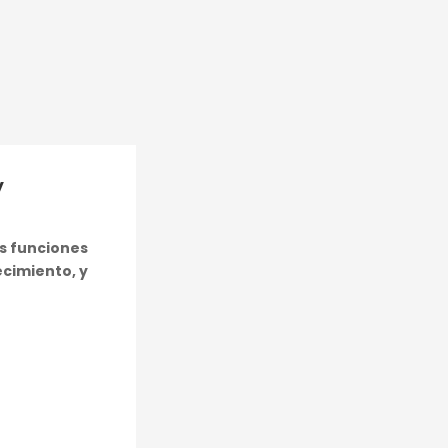
y
us funciones
ecimiento, y