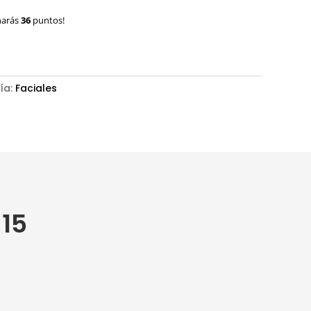
narás
36
puntos!
ía:
Faciales
 15