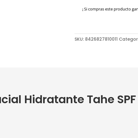
Tahe
¡ Si compras este producto ga
SPF
15
cantidad
SKU:
8426827810011
Categor
cial Hidratante Tahe SPF