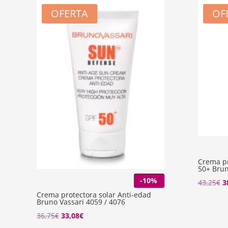
OFERTA
OF
Crema pr
50+ Brun
-10%
El
43,25
€
3
Crema protectora solar Anti-edad
p
Bruno Vassari 4059 / 4076
o
El
El
36,75
€
33,08
€
e