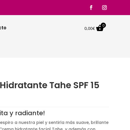
0

cto
0,00
€
Hidratante Tahe SPF 15
ita y radiante!
spiro a nuestra piel y sentirla más suave, brillante
 Crema hidratante facial Tahe y además con