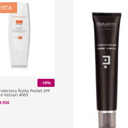
ERTA
-10%
otectora fluída Pocket SPF
o Vassari 4069
El
8,93
€
recio
precio
riginal
actual
ra:
es: