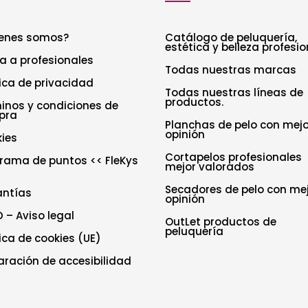
enes somos?
Catálogo de peluquería,
estética y belleza profesio
a a profesionales
Todas nuestras marcas
tica de privacidad
Todas nuestras líneas de
productos.
inos y condiciones de
pra
Planchas de pelo con mejo
opinión
ies
Cortapelos profesionales
rama de puntos << FleKys
mejor valorados
Secadores de pelo con me
antías
opinión
 – Aviso legal
OutLet productos de
peluquería
tica de cookies (UE)
aración de accesibilidad