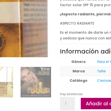
factor solar SPF 15 para prot
¡Aspecto radiante, piel más
ASPECTO RADIANTE
Es el momento de darle un re
y sedosa que nunca con es
Información adi
Género
Para el
Marca
Tahe
Catálogo
Cremas
Hay existencias
Crema
Añadir al 
facial
Hidratante