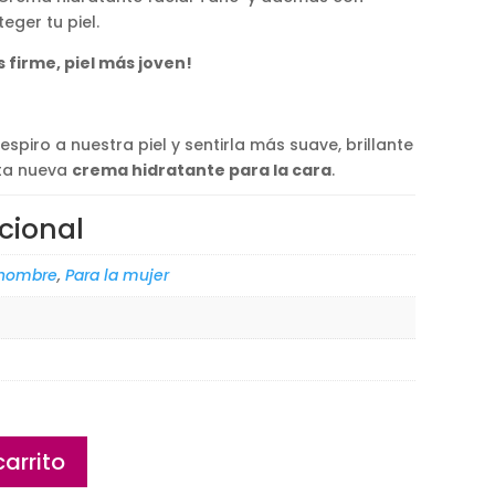
eger tu piel.
 firme, piel más joven!
spiro a nuestra piel y sentirla más suave, brillante
ta nueva
crema hidratante para la cara
.
cional
 hombre
,
Para la mujer
carrito