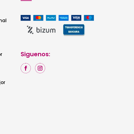
nal
Siguenos:
r
jor