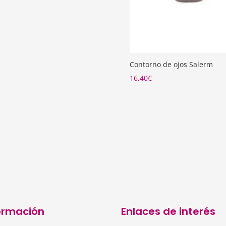
3,25€.
38,93€.
Contorno de ojos Salerm
16,40
€
ormación
Enlaces de interés