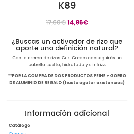
K89
El
El
17,60
€
14,96
€
precio
precio
original
actual
¿Buscas un activador de rizo que
era:
es:
aporte una definición natural?
17,60€.
14,96€.
Con la crema de rizos Curl Cream conseguirás un
cabello suelto, hidratado y sin frizz.
**
POR LA COMPRA DE DOS PRODUCTOS PEINE + GORRO
DE ALUMINIO DE REGALO (hasta agotar existencias)
Información adicional
Catálogo
Cremas