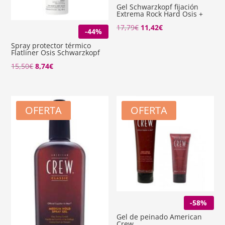
Gel Schwarzkopf fijación
Extrema Rock Hard Osis +
El
El
17,79
€
11,42
€
-44%
precio
precio
Spray protector térmico
Flatliner Osis Schwarzkopf
original
actual
El
El
15,50
€
8,74
€
era:
es:
precio
precio
17,79€.
11,42€.
original
actual
era:
es:
OFERTA
OFERTA
15,50€.
8,74€.
-58%
Gel de peinado American
Crew