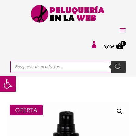
0

0,00
€
Búsqueda
de
productos
Abrir barra de herramientas
OFERTA