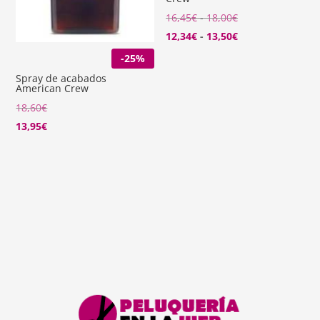
Rango
16,45
€
-
18,00
€
de
Rango
12,34
€
-
13,50
€
precios:
de
-25%
desde
precios:
Spray de acabados
American Crew
16,45€
desde
18,60
€
hasta
12,34€
13,95
€
18,00€
hasta
13,50€