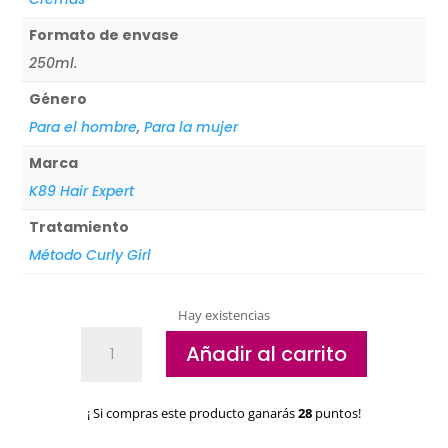
Formato de envase
250ml.
Género
Para el hombre
,
Para la mujer
Marca
K89 Hair Expert
Tratamiento
Método Curly Girl
Hay existencias
Crema
Añadir al carrito
definidora
Curl
K89
¡ Si compras este producto ganarás
28
puntos!
cantidad