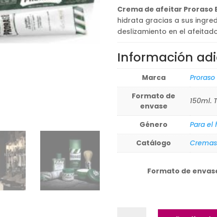
hasta
3,53
Crema de afeitar Proraso 
15,70
hast
hidrata gracias a sus ingre
13,35
deslizamiento en el afeitado
Información adi
Marca
Proraso
Formato de
150ml. 
envase
Género
Para el
Catálogo
Cremas
Formato de envas
Crema