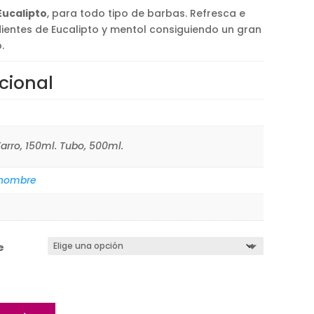
€
Eucalipto
, para todo tipo de barbas. Refresca e
€
a
dientes de Eucalipto y mentol consiguiendo un gran
€
.
cional
Tarro, 150ml. Tubo, 500ml.
 hombre
e