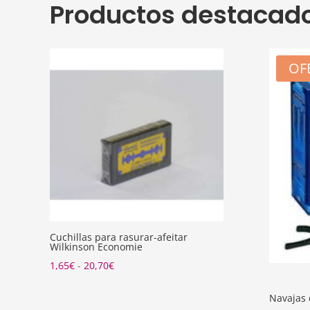
Productos destacad
OF
Cuchillas para rasurar-afeitar
Wilkinson Economie
Rango
1,65
€
-
20,70
€
de
Navajas 
precios: