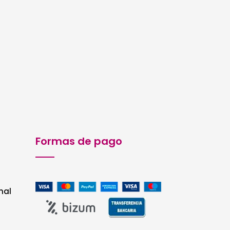
precios:
desde
9,22€
hasta
23,99€
Formas de pago
nal