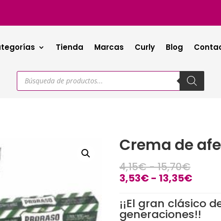
tegorías
Tienda
Marcas
Curly
Blog
Conta
Búsqueda
de
productos
Crema de afei
Rang
4,15
€
-
15,70
€
de
Rang
3,53
€
-
13,35
€
precio
de
desde
preci
¡¡El gran clásico d
4,15€
desd
generaciones!!