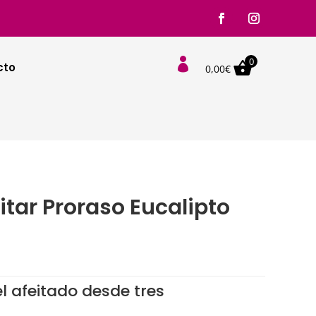
0

cto
0,00
€
tar Proraso Eucalipto
o
o
s:
os:
el afeitado desde tres
e