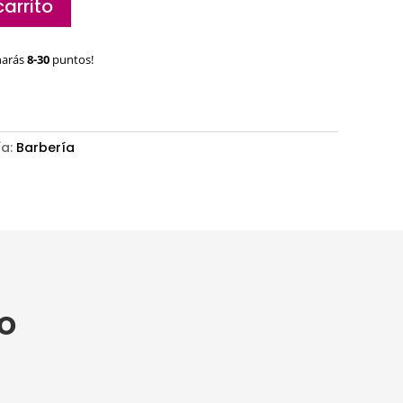
carrito
narás
8-30
puntos!
ía:
Barbería
o