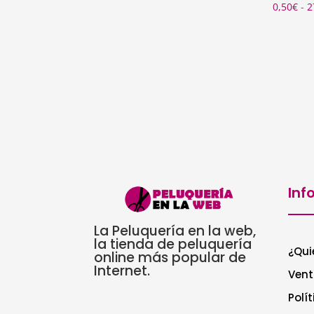
0,50
€
-
2
desde
1,65€
hasta
20,70€
Inf
La Peluquería en la web,
la tienda de peluquería
¿Qui
online más popular de
Internet.
Vent
Polí