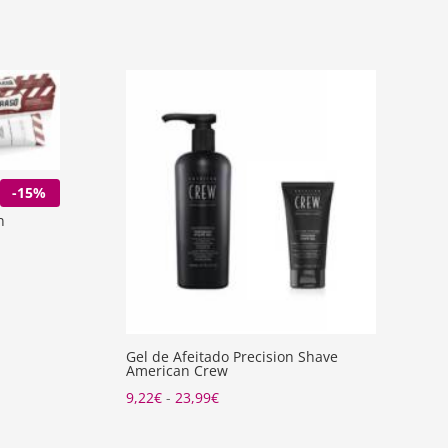
-15%
n
Gel de Afeitado Precision Shave
American Crew
Rango
9,22
€
-
23,99
€
de