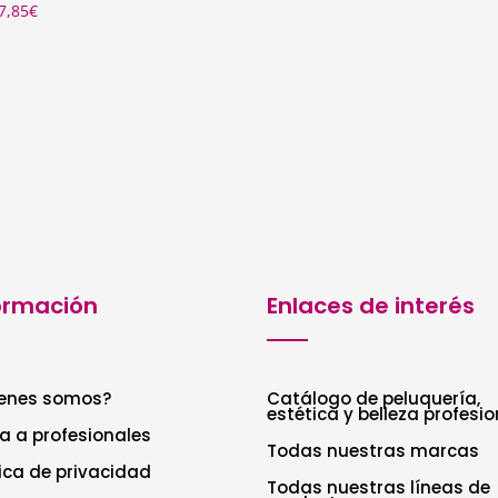
Rango
7,85
€
de
precios:
desde
0,50€
hasta
27,85€
ormación
Enlaces de interés
enes somos?
Catálogo de peluquería,
estética y belleza profesio
a a profesionales
Todas nuestras marcas
tica de privacidad
Todas nuestras líneas de