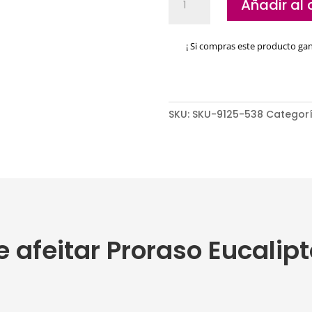
Añadir al 
de
afeitar
Proraso
¡ Si compras este producto ga
Eucalipto
cantidad
SKU:
SKU-9125-538
Categor
 afeitar Proraso Eucalipt