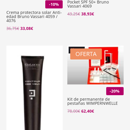
Pocket SPF 50+ Bruno
-10%
Vassari 4069
Crema protectora solar Anti-
El
El
43,25
€
38,93
€
edad Bruno Vassari 4059 /
4076
precio
precio
El
El
36,75
€
33,08
€
original
actual
precio
precio
era:
es:
original
actual
43,25€.
38,93€.
era:
es:
OFERTA
36,75€.
33,08€.
-20%
Kit de permanente de
pestañas WIMPERNWELLE
78,00
€
62,40
€