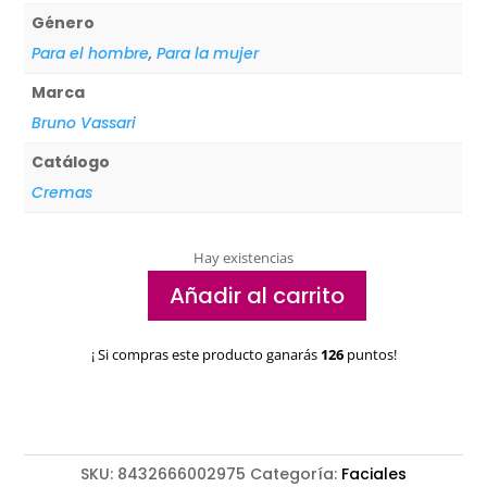
Género
Para el hombre
,
Para la mujer
Marca
Bruno Vassari
Catálogo
Cremas
Hay existencias
Añadir al carrito
Crema
Antipolución
¡ Si compras este producto ganarás
126
puntos!
Bruno
Vassari
HA50X
297
cantidad
SKU:
8432666002975
Categoría:
Faciales