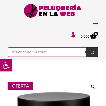
0

0,00
€
Búsqueda
de
productos
Abrir barra de herramientas
OFERTA