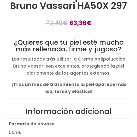
Bruno Vassari HA50X 297
El
El
70,40
€
63,36
€
precio
precio
original
actual
¿Quieres que tu piel esté mucho
era:
es:
más rellenada, firme y jugosa?
70,40€.
63,36€.
Los resultados trás utilizar la Crema Antipolucción
Bruno Vassari son excelentes, protegiendo la piel
diariamente de los agentes externos.
¡Tras un mes de tratamiento la piel aparece más
lisa, tersa y elástica!
Información adicional
Formato de envase
50ml.