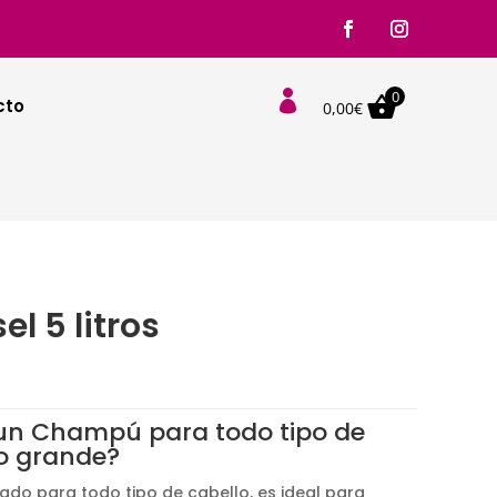
0

cto
0,00
€
l 5 litros
go
os:
un Champú para todo tipo de
de
o grande?
0€
ado para todo tipo de cabello, es ideal para