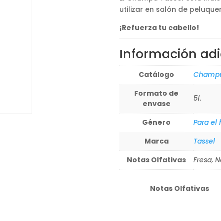
hast
utilizar en salón de peluqu
19,9
¡Refuerza tu cabello!
Información adi
Catálogo
Champ
Formato de
5l.
envase
Género
Para el
Marca
Tassel
Notas Olfativas
Fresa, N
Notas Olfativas