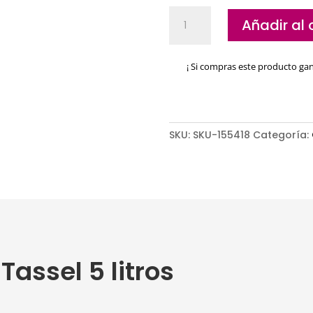
Champú
Añadir al 
Tassel
5
litros
¡ Si compras este producto ga
cantidad
SKU:
SKU-155418
Categoría:
assel 5 litros