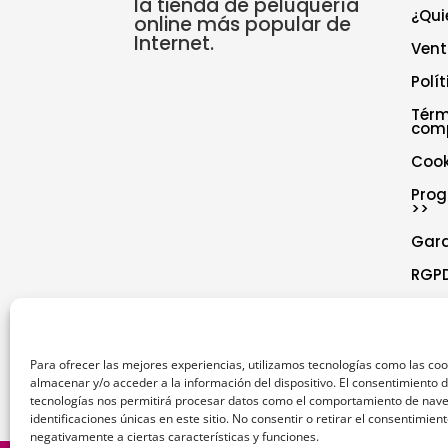
la tienda de peluquería
¿Qui
online más popular de
Internet.
Vent
Polí
Térm
com
Cook
Prog
>>
Gar
RGPD
Polí
Decl
Para ofrecer las mejores experiencias, utilizamos tecnologías como las co
almacenar y/o acceder a la información del dispositivo. El consentimiento 
tecnologías nos permitirá procesar datos como el comportamiento de nave
identificaciones únicas en este sitio. No consentir o retirar el consentimien
negativamente a ciertas características y funciones.
1