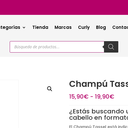
tegorías
Tienda
Marcas
Curly
Blog
Conta
Búsqueda
de
productos
Champú Tasse
Ran
15,90
€
-
19,90
€
de
preci
¿Estás buscando 
des
cabello en format
15,9
El Champú Tassel está indic