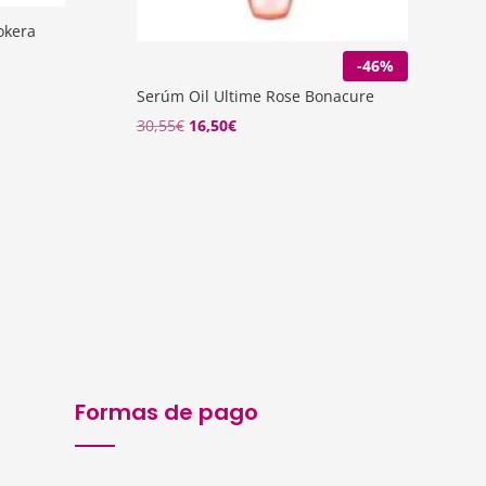
okera
-46%
Serúm Oil Ultime Rose Bonacure
El
El
30,55
€
16,50
€
precio
precio
original
actual
era:
es:
30,55€.
16,50€.
Formas de pago