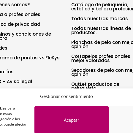
enes somos?
Catálogo de peluquería,
estética y belleza profesio
a a profesionales
Todas nuestras marcas
tica de privacidad
Todas nuestras líneas de
productos.
inos y condiciones de
pra
Planchas de pelo con mejo
opinión
ies
Cortapelos profesionales
rama de puntos << FleKys
mejor valorados
Secadores de pelo con me
antías
opinión
 – Aviso legal
OutLet productos de
peluquería
tica de cookies (UE)
Gestionar consentimiento
aración de accesibilidad
okies para
de estas
gación o las
Aceptar
to, puede afectar