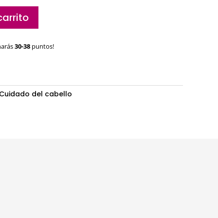
carrito
narás
30-38
puntos!
Cuidado del cabello