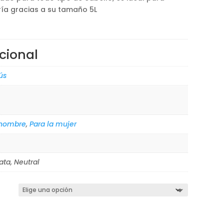
a
ería gracias a su tamaño 5L
0€
cional
ús
 hombre
,
Para la mujer
ata, Neutral