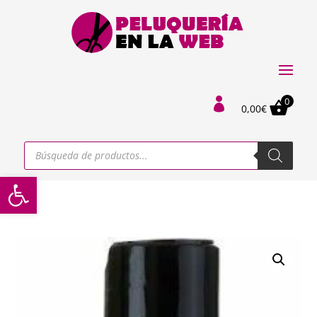
0

0,00
€
Búsqueda
de
productos
Abrir barra de herramientas