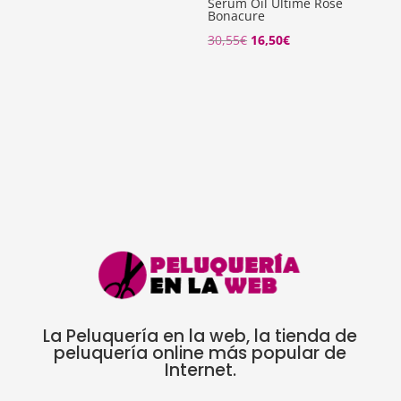
Serúm Oil Ultime Rose
Bonacure
El
El
30,55
€
16,50
€
precio
precio
original
actual
era:
es:
30,55€.
16,50€.
La Peluquería en la web, la tienda de
peluquería online más popular de
Internet.