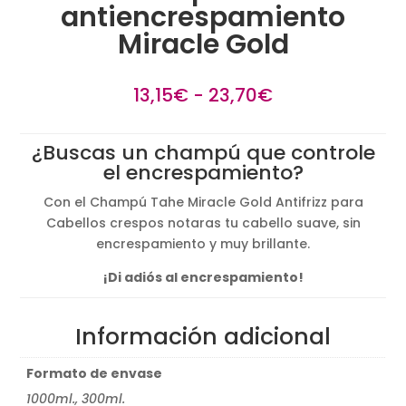
antiencrespamiento
Miracle Gold
Rango
13,15
€
-
23,70
€
de
precios:
¿Buscas un champú que controle
desde
el encrespamiento?
13,15€
hasta
Con el Champú Tahe Miracle Gold Antifrizz para
23,70€
Cabellos crespos notaras tu cabello suave, sin
encrespamiento y muy brillante.
¡Di adiós al encrespamiento!
Información adicional
Formato de envase
1000ml., 300ml.