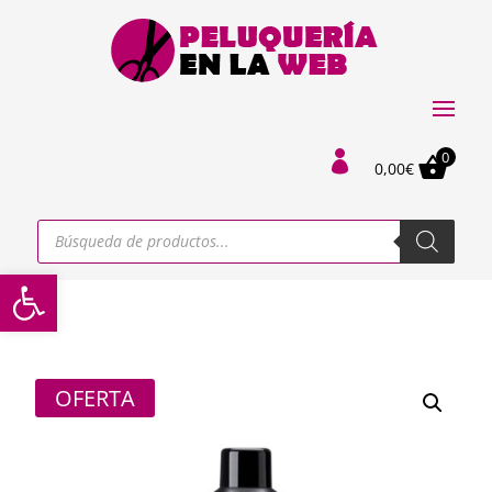
0

0,00
€
Búsqueda
de
productos
Abrir barra de herramientas
OFERTA