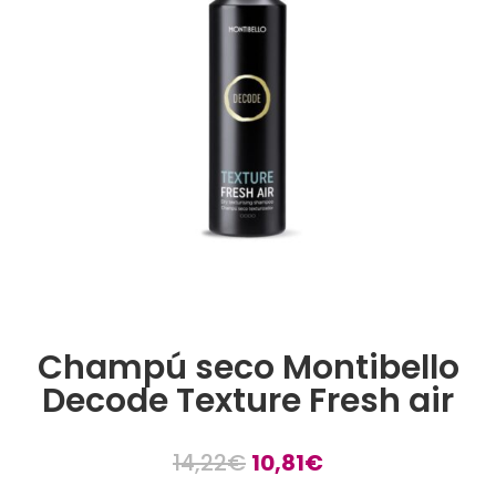
Champú seco Montibello
Decode Texture Fresh air
El
El
14,22
€
10,81
€
precio
precio