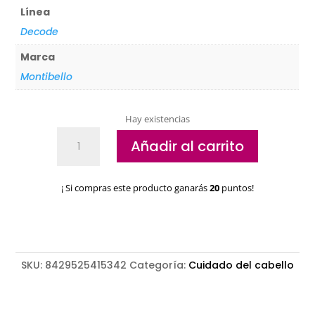
Línea
Decode
Marca
Montibello
Hay existencias
Champú
Añadir al carrito
seco
Montibello
Decode
¡ Si compras este producto ganarás
20
puntos!
Texture
Fresh
air
cantidad
SKU:
8429525415342
Categoría:
Cuidado del cabello