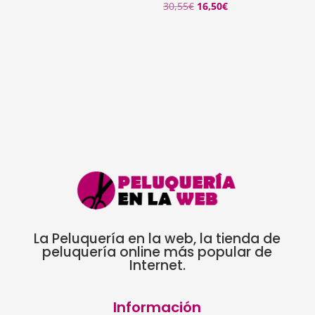
El
El
30,55
€
16,50
€
precio
precio
original
actual
era:
es:
30,55€.
16,50€.
La Peluquería en la web, la tienda de
peluquería online más popular de
Internet.
Información