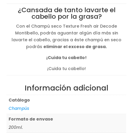
original
actual
¿Cansada de tanto lavarte el
era:
es:
cabello por la grasa?
14,22€.
10,81€.
Con el Champú seco Texture Fresh air Decode
Montibello, podrás aguantar algún día más sin
lavarte el cabello, gracias a éste champú en seco
podrás
eliminar el exceso de grasa.
¡Cuida tu cabello!
¡Cuida tu cabello!
Información adicional
Catálogo
Champús
Formato de envase
200ml.