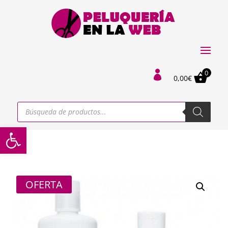
0

0,00
€
Búsqueda
de
productos
Abrir barra de herramientas
OFERTA