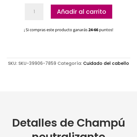
Champú
Añadir al carrito
neutralizante
Schwarzkopf
Good
¡ Si compras este producto ganarás
24-66
puntos!
Bye
Yellow
cantidad
SKU:
SKU-39906-7859
Categoría:
Cuidado del cabello
Detalles de Champú
neutralizante