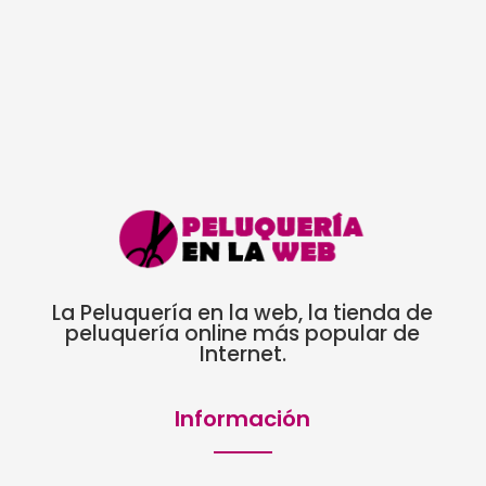
original
actual
era:
es:
30,55€.
16,50€.
La Peluquería en la web, la tienda de
peluquería online más popular de
Internet.
Información