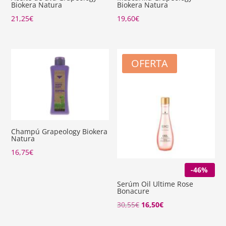
Biokera Natura
Biokera Natura
21,25
€
19,60
€
OFERTA
Champú Grapeology Biokera
Natura
16,75
€
-46%
Serúm Oil Ultime Rose
Bonacure
El
El
30,55
€
16,50
€
precio
precio