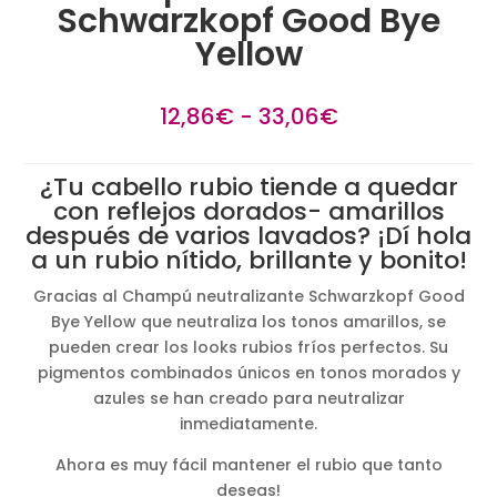
Schwarzkopf Good Bye
Yellow
Rango
12,86
€
-
33,06
€
de
precios:
¿Tu cabello rubio tiende a quedar
desde
con reflejos dorados- amarillos
12,86€
después de varios lavados? ¡Dí hola
hasta
a un rubio nítido, brillante y bonito!
33,06€
Gracias al Champú neutralizante Schwarzkopf Good
Bye Yellow que neutraliza los tonos amarillos, se
pueden crear los looks rubios fríos perfectos. Su
pigmentos combinados únicos en tonos morados y
azules se han creado para neutralizar
inmediatamente.
Ahora es muy fácil mantener el rubio que tanto
deseas!