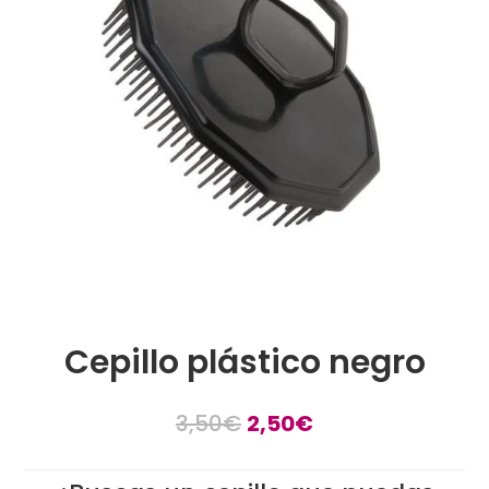
Cepillo plástico negro
El
El
3,50
€
2,50
€
precio
precio
original
actual