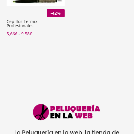
de
-42%
precios:
desde
Cepillos Termix
Profesionales
2,00€
Rango
5,66
€
-
9,58
€
hasta
de
4,00€
precios:
desde
5,66€
hasta
9,58€
La Peluquería en la web, la tienda de