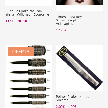
Cuchillas para rasurar-
afeitar Wilkinson Economie
Tintes Igora Royal
Schwarzkopf Super
Rango
1,65
€
-
20,70
€
Aclarantes
de
12,70
€
precios:
desde
1,65€
OFERTA
hasta
20,70€
Peines Profesionales
Silkomb
Rango
2,00
€
-
4,00
€