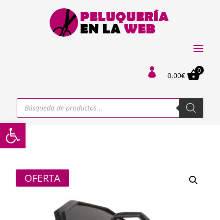
0

0,00
€
Búsqueda
de
productos
Abrir barra de herramientas
OFERTA