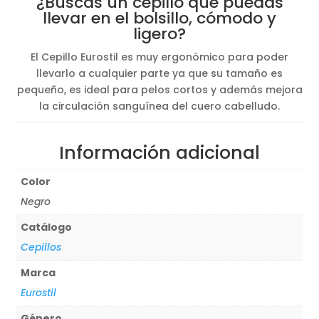
¿Buscas un cepillo que puedas
era:
es:
llevar en el bolsillo, cómodo y
3,50€.
2,50€.
ligero?
El Cepillo Eurostil es muy ergonómico para poder
llevarlo a cualquier parte ya que su tamaño es
pequeño, es ideal para pelos cortos y además mejora
la circulación sanguínea del cuero cabelludo.
Información adicional
Color
Negro
Catálogo
Cepillos
Marca
Eurostil
Género