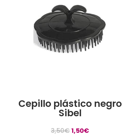
Cepillo plástico negro
Sibel
El
El
3,50
€
1,50
€
precio
precio