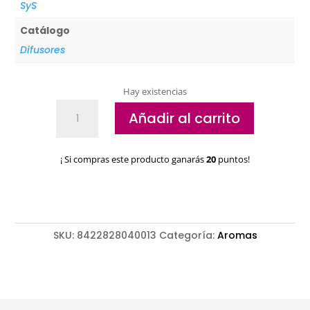
SyS
Catálogo
Difusores
Hay existencias
Brumizador
Añadir al carrito
Ultrasónico
Sys
Zen
¡ Si compras este producto ganarás
20
puntos!
cantidad
SKU:
8422828040013
Categoría:
Aromas