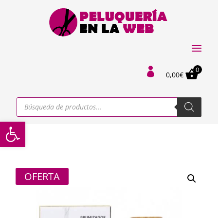
0

0,00
€
Búsqueda
de
productos
Abrir barra de herramientas
OFERTA