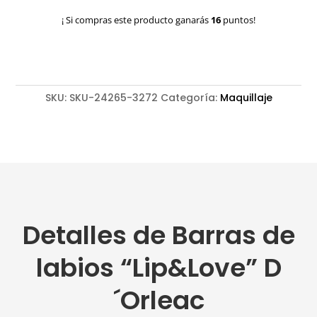
"Lip&Love"
¡ Si compras este producto ganarás
16
puntos!
D
´Orleac
cantidad
SKU:
SKU-24265-3272
Categoría:
Maquillaje
Detalles de Barras de
labios “Lip&Love” D
´Orleac