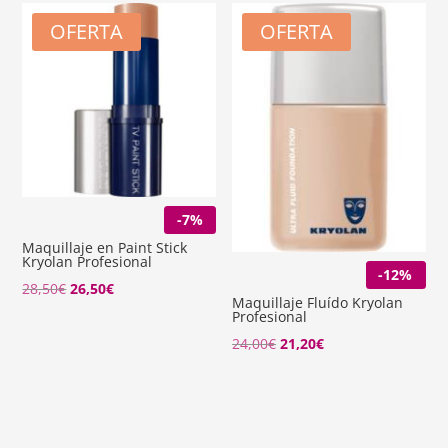
era:
es:
OFERTA
OFERTA
26,10€.
23,49€.
-7%
Maquillaje en Paint Stick
Kryolan Profesional
-12%
El
El
28,50
€
26,50
€
Maquillaje Fluído Kryolan
precio
precio
Profesional
original
actual
El
El
24,00
€
21,20
€
era:
es:
precio
precio
28,50€.
26,50€.
original
actual
era:
es:
24,00€.
21,20€.