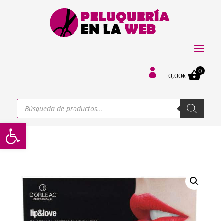
0

0,00
€
Búsqueda
de
productos
Abrir barra de herramientas