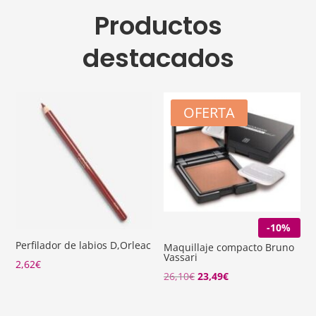
Productos
destacados
OFERTA
-10%
Perfilador de labios D,Orleac
Maquillaje compacto Bruno
Vassari
2,62
€
El
El
26,10
€
23,49
€
precio
precio
original
actual