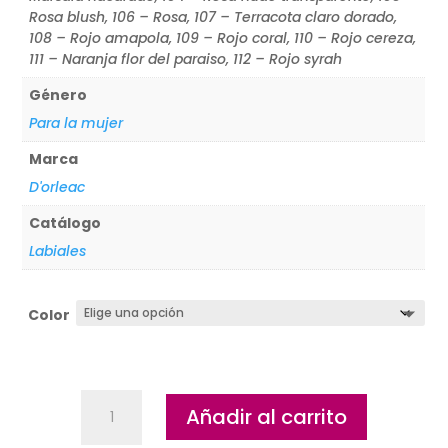
Rosa blush, 106 – Rosa, 107 – Terracota claro dorado,
108 – Rojo amapola, 109 – Rojo coral, 110 – Rojo cereza,
111 – Naranja flor del paraiso, 112 – Rojo syrah
Género
Para la mujer
Marca
D'orleac
Catálogo
Labiales
Color
Barras
Añadir al carrito
de
labios