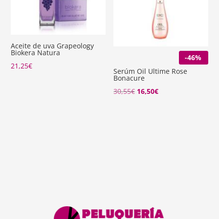
Aceite de uva Grapeology
Biokera Natura
-46%
21,25
€
Serúm Oil Ultime Rose
Bonacure
El
El
30,55
€
16,50
€
precio
precio
original
actual
era:
es:
30,55€.
16,50€.