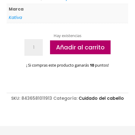
Marca
Kativa
Hay existencias
Acondicionador
Añadir al carrito
Katai
Lemon
&
¡ Si compras este producto ganarás
10
puntos!
Lime
Sorbet
cantidad
SKU:
8436581011913
Categoría:
Cuidado del cabello