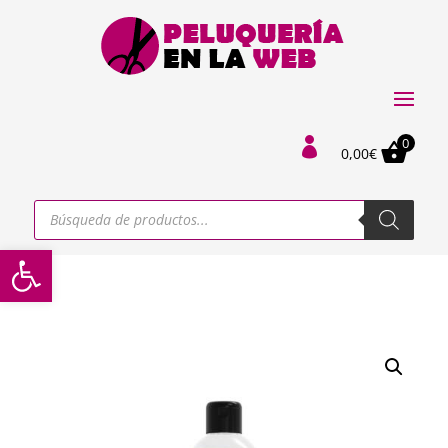
0

0,00
€
Búsqueda
de
productos
Abrir barra de herramientas