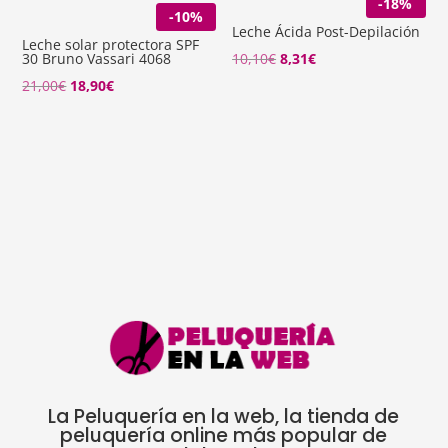
-18%
-10%
Leche Ácida Post-Depilación
Leche solar protectora SPF
El
El
30 Bruno Vassari 4068
10,10
€
8,31
€
precio
precio
El
El
21,00
€
18,90
€
original
actual
precio
precio
era:
es:
original
actual
10,10€.
8,31€.
era:
es:
21,00€.
18,90€.
La Peluquería en la web, la tienda de
peluquería online más popular de