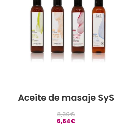
Aceite de masaje SyS
8,30
€
6,64
€