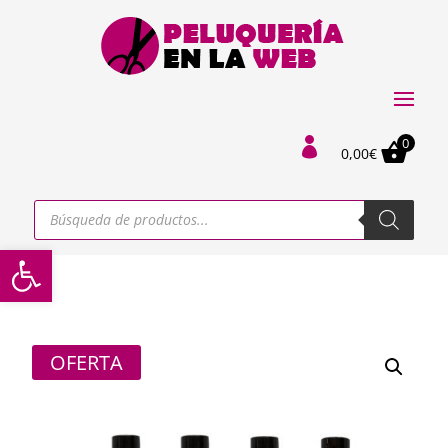
0

0,00
€
Búsqueda
de
productos
Abrir barra de herramientas
OFERTA