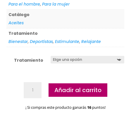
Para el hombre
,
Para la mujer
Catálogo
Aceites
Tratamiento
Bienestar
,
Deportistas
,
Estimulante
,
Relajante
Tratamiento
Aceite
Añadir al carrito
de
masaje
SyS
¡ Si compras este producto ganarás
16
puntos!
cantidad