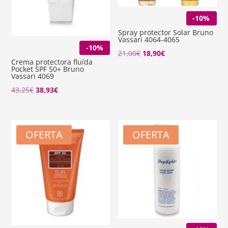
-10%
Spray protector Solar Bruno
Vassari 4064-4065
-10%
El
El
21,00
€
18,90
€
Crema protectora fluída
precio
precio
Pocket SPF 50+ Bruno
Vassari 4069
original
actual
El
El
43,25
€
38,93
€
era:
es:
precio
precio
21,00€.
18,90€.
original
actual
era:
es:
OFERTA
OFERTA
43,25€.
38,93€.