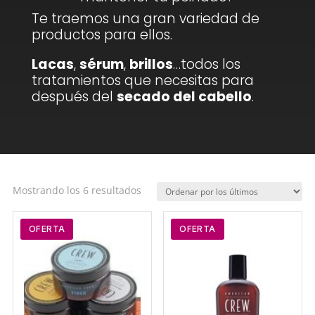
Te traemos una gran variedad de
productos para ellos.
Lacas
,
sérum
,
brillos
…todos los
tratamientos que necesitas para
después del
secado del cabello
.
Ordenado
Mostrando los 6 resultados
por
los
OFERTA
OFERTA
últimos