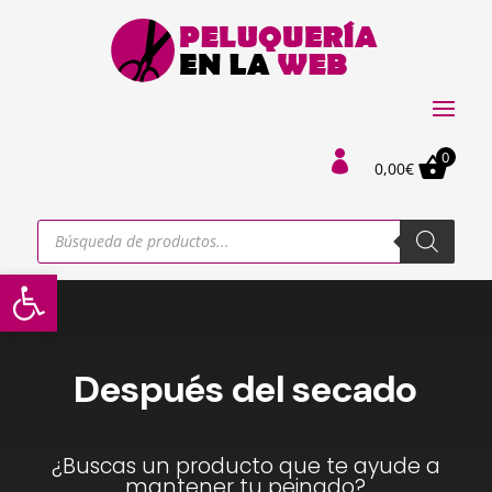
0

0,00
€
Búsqueda
de
productos
Abrir barra de herramientas
Después del secado
¿Buscas un producto que te ayude a
mantener tu peinado?