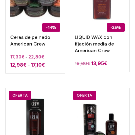
-44%
-25%
Ceras de peinado
LIQUID WAX con
American Crew
fijación media de
American Crew
Rango
17,30
€
-
22,80
€
13,95
€
18,60
€
Rango
12,98
€
-
17,10
€
de
de
precios:
precios:
desde
desde
17,30€
12,98€
hasta
OFERTA
OFERTA
hasta
22,80€
17,10€