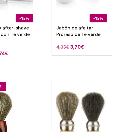
-15%
-15%
 after-shave
Jabón de afeitar
 con Té verde
Proraso de Té verde
3,70
€
4,35
€
,74
€
A