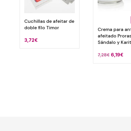
Cuchillas de afeitar de
doble filo Timor
Crema para ant
afeitado Prora
3,72
€
Sándalo y Kari
6,19
€
7,28
€