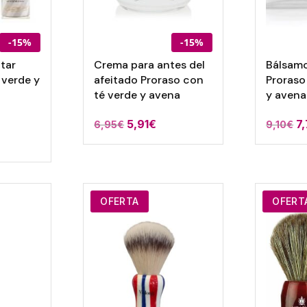
-15%
-15%
tar
Crema para antes del
Bálsamo
 verde y
afeitado Proraso con
Proraso
té verde y avena
y avena
5,91
€
7
ango
6,95
€
9,10
€
ango
e
e
ecios:
recios:
esde
esde
,65€
OFERTA
OFERT
,25€
asta
asta
,25€
,31€