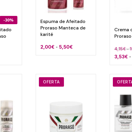
-30%
Espuma de Afeitado
Proraso Manteca de
itado
Crema d
karité
aso
Proraso
Rango
2,00
€
-
5,50
€
4,15
€
-
1
de
3,53
€
-
precios:
desde
2,00€
OFERTA
OFERT
hasta
5,50€