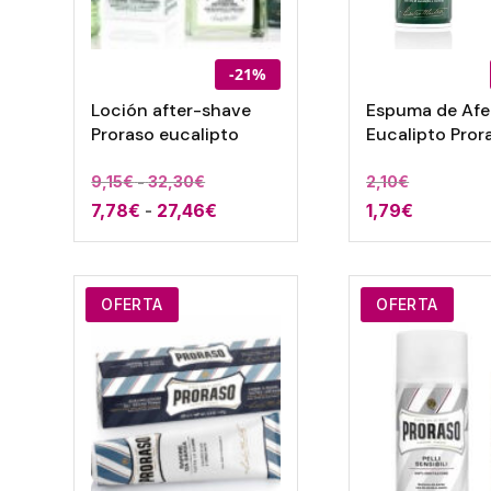
-21%
Loción after-shave
Espuma de Afe
Proraso eucalipto
Eucalipto Pror
Rango
9,15
€
-
32,30
€
2,10
€
Rango
7,78
€
-
27,46
de
€
1,79
€
de
precios:
precios:
desde
desde
9,15€
OFERTA
OFERTA
7,78€
hasta
hasta
32,30€
27,46€