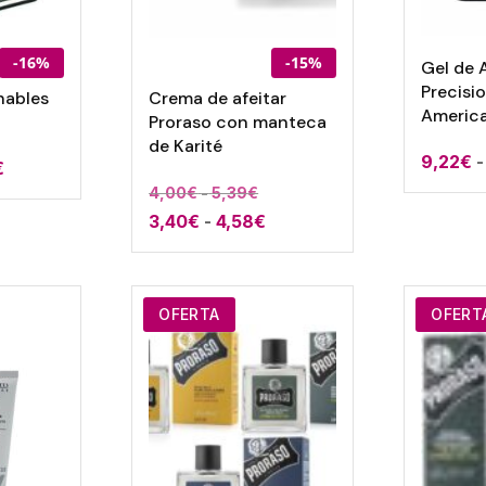
-16%
-15%
Gel de 
Precisi
hables
Crema de afeitar
Americ
Proraso con manteca
de Karité
9,22
€
-
Rango
€
Rango
4,00
€
-
5,39
€
de
Rango
3,40
€
-
4,58
€
de
precios:
de
precios:
desde
precios:
desde
0,50€
desde
4,00€
hasta
OFERTA
OFERT
3,40€
hasta
27,85€
hasta
5,39€
4,58€