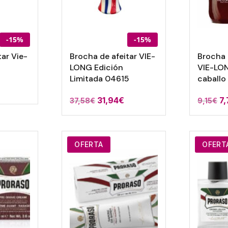
-15%
-15%
tar Vie-
Brocha de afeitar VIE-
Brocha 
LONG Edición
VIE-LON
Limitada 04615
caballo
31,94
€
7
37,58
€
9,15
€
OFERTA
OFERT