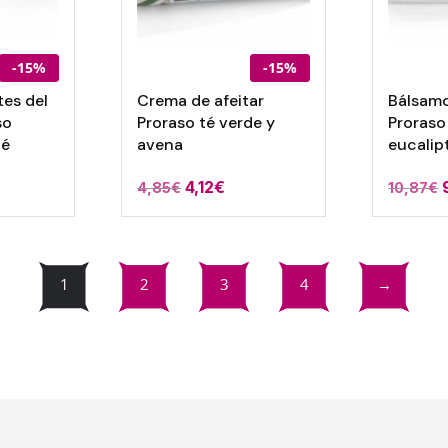
-15%
-15%
es del
Crema de afeitar
Bálsamo
so
Proraso té verde y
Proraso
té
avena
eucalip
4,12
€
4,85
€
10,87
€
1
2
3
4
→