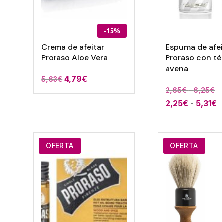
-15%
Crema de afeitar
Espuma de afei
Proraso Aloe Vera
Proraso con té
avena
4,79
€
5,63
€
R
2,65
€
-
6,25
€
R
2,25
€
-
5,31
€
d
d
pr
p
d
d
2
OFERTA
OFERTA
2
h
h
6
5