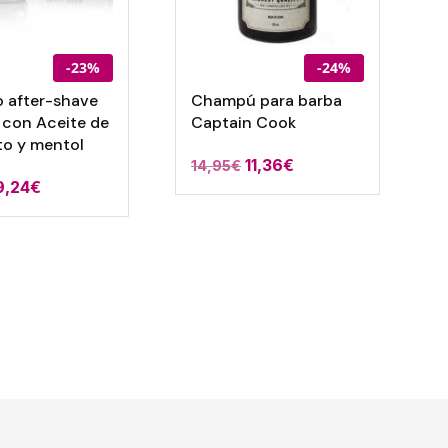
-23%
-24%
 after-shave
Champú para barba
 con Aceite de
Captain Cook
to y mentol
El
El
11,36
€
14,95
€
9,24
€
precio
precio
original
actual
era:
es:
14,95€.
11,36€.