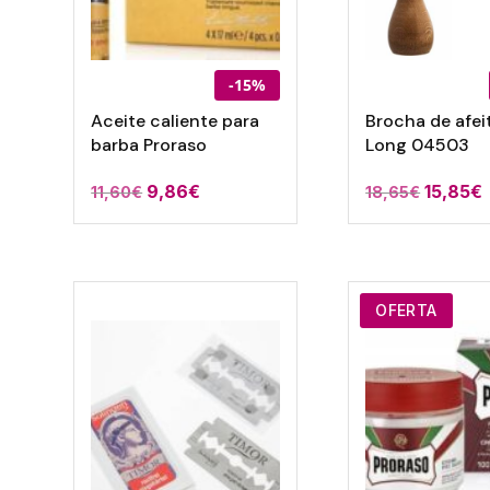
-15%
Aceite caliente para
Brocha de afei
barba Proraso
Long 04503
9,86
€
15,85
€
11,60
€
18,65
€
OFERTA