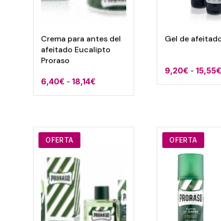
Crema para antes del
Gel de afeitad
afeitado Eucalipto
Proraso
9,20
€
-
15,55
Rango
6,40
€
-
18,14
€
de
precios:
desde
6,40€
OFERTA
OFERTA
hasta
18,14€