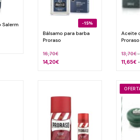
-15%
o Salerm
Bálsamo para barba
Aceite 
Proraso
Proraso
Rango
€
de
16,70
€
13,70
€
-
precios:
14,20
€
11,65
€
desde
9,20€
hasta
OFERT
15,55€