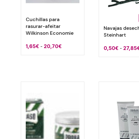
Cuchillas para
rasurar-afeitar
Navajas desec
Wilkinson Economie
Steinhart
Rango
1,65
€
-
20,70
€
0,50
€
-
27,85
de
precios:
desde
1,65€
hasta
20,70€