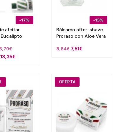
-17%
-15%
e afeitar
Bálsamo after-shave
 Eucalipto
Proraso con Aloe Vera
7,51
€
Rango
5,70
€
8,84
€
Rango
13,35
de
€
de
precios:
precios:
desde
desde
4,15€
A
OFERTA
3,53€
hasta
hasta
15,70€
13,35€