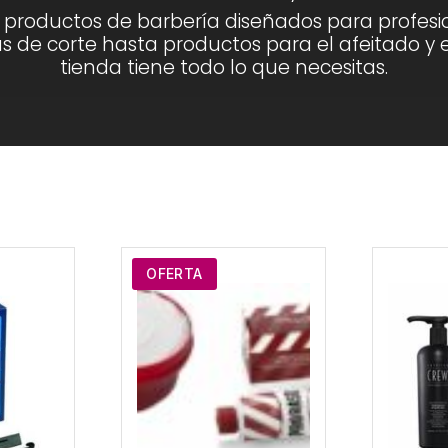
roductos de barbería diseñados para profesion
 de corte hasta productos para el afeitado y e
tienda tiene todo lo que necesitas.
OFERTA