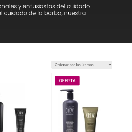
ales y entusiastas del cuidado
l cuidado de la barba, nuestra
OFERTA