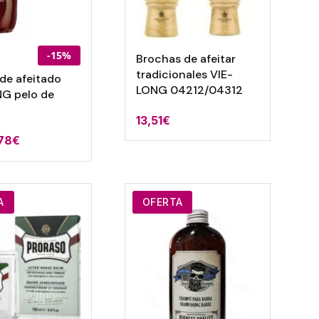
-15%
Brochas de afeitar
tradicionales VIE-
de afeitado
LONG 04212/04312
G pelo de
13,51
€
,78
€
A
OFERTA