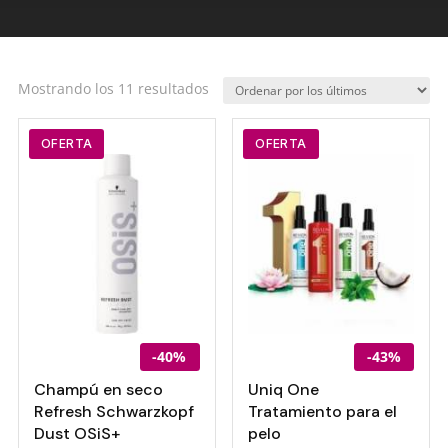
Ordenado
Mostrando los 11 resultados
por
los
OFERTA
OFERTA
últimos
-40%
-43%
Champú en seco
Uniq One
Refresh Schwarzkopf
Tratamiento para el
Dust OSiS+
pelo