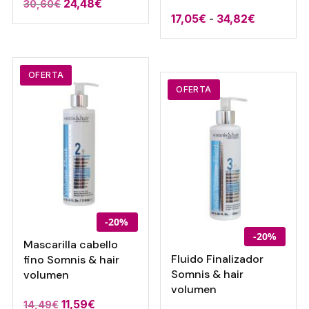
El
El
24,48
€
30,60
€
Rango
17,05
€
-
34,82
€
precio
precio
de
original
actual
precios:
era:
es:
desde
30,60€.
24,48€.
OFERTA
17,05€
OFERTA
hasta
34,82€
-20%
-20%
Mascarilla cabello
Fluido Finalizador
fino Somnis & hair
Somnis & hair
volumen
volumen
11,59
€
14,49
€