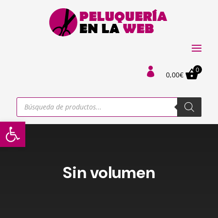
0

0,00
€
Búsqueda
de
productos
Abrir barra de herramientas
Sin volumen