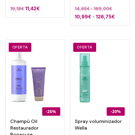
El
El
11,42
€
Rango
19,18
€
14,65
€
-
169,00
€
precio
precio
Rango
10,99
€
-
126,75
€
de
original
actual
de
precios:
era:
es:
precios:
desde
19,18€.
11,42€.
desde
14,65€
10,99€
hasta
OFERTA
OFERTA
hasta
169,00€
126,75€
-26%
-20%
Champú Oil
Spray voluminizador
Restaurador
Wella
Bonacure