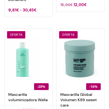
El
El
12,00
€
15,00
€
Rango
9,81
€
-
30,45
€
precio
precio
de
original
actual
precios:
era:
es:
desde
15,00€.
12,00€.
9,81€
OFERTA
OFERTA
hasta
30,45€
-20%
-16%
Mascarilla
Mascarilla Global
voluminizadora Wella
Volumen K89 sweet
care