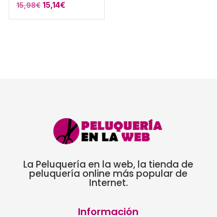
El
El
15,14
€
15,98
€
precio
precio
original
actual
era:
es:
15,98€.
15,14€.
La Peluquería en la web, la tienda de
peluquería online más popular de
Internet.
Información