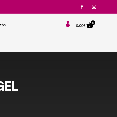
0

cto
0,00
€
GEL