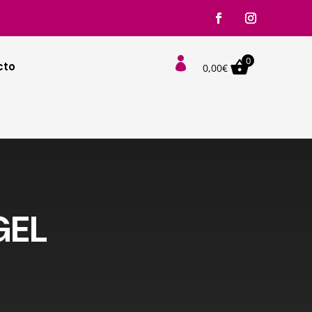
0

cto
0,00
€
GEL