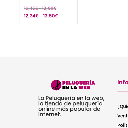
Rango
16,45
€
-
18,00
€
Rango
12,34
€
-
13,50
€
de
de
precios:
precios:
desde
desde
16,45€
12,34€
hasta
hasta
18,00€
13,50€
Inf
La Peluquería en la web,
la tienda de peluquería
¿Qui
online más popular de
Internet.
Vent
Polí