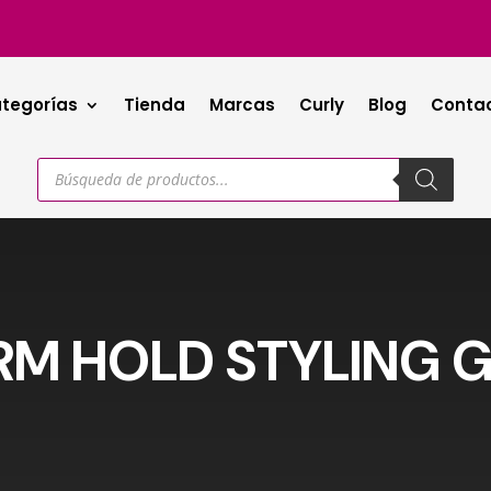
tegorías
Tienda
Marcas
Curly
Blog
Conta
Búsqueda
de
productos
RM HOLD STYLING 