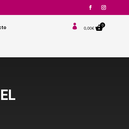
0

cto
0,00
€
GEL