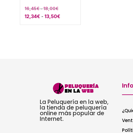
Rango
16,45
€
-
18,00
€
Rango
12,34
€
-
13,50
€
de
de
precios:
precios:
desde
desde
16,45€
12,34€
hasta
hasta
18,00€
13,50€
Inf
La Peluquería en la web,
la tienda de peluquería
¿Qui
online más popular de
Internet.
Vent
Polí