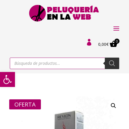
0

0,00
€
Búsqueda
de
productos
Abrir barra de herramientas
OFERTA