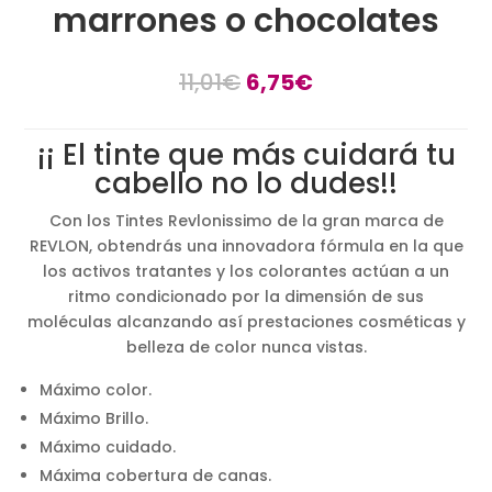
marrones o chocolates
El
El
11,01
€
6,75
€
precio
precio
original
actual
¡¡ El tinte que más cuidará tu
era:
es:
cabello no lo dudes!!
11,01€.
6,75€.
Con los Tintes Revlonissimo de la gran marca de
REVLON, obtendrás una innovadora fórmula en la que
los activos tratantes y los colorantes actúan a un
ritmo condicionado por la dimensión de sus
moléculas alcanzando así prestaciones cosméticas y
belleza de color nunca vistas.
Máximo color.
Máximo Brillo.
Máximo cuidado.
Máxima cobertura de canas.