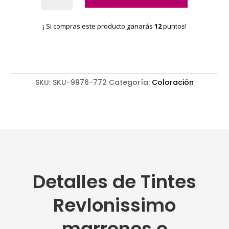
marrones
o
¡ Si compras este producto ganarás
12
puntos!
chocolates
cantidad
SKU:
SKU-9976-772
Categoría:
Coloración
Detalles de Tintes
Revlonissimo
marrones o