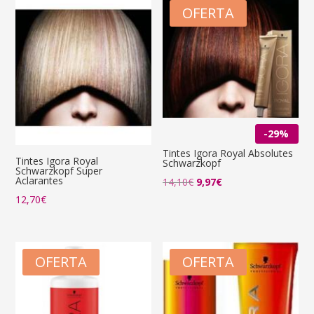
OFERTA
-29%
Tintes Igora Royal Absolutes
Tintes Igora Royal
Schwarzkopf
Schwarzkopf Super
Aclarantes
El
El
14,10
€
9,97
€
precio
precio
12,70
€
original
actual
era:
es:
14,10€.
9,97€.
OFERTA
OFERTA