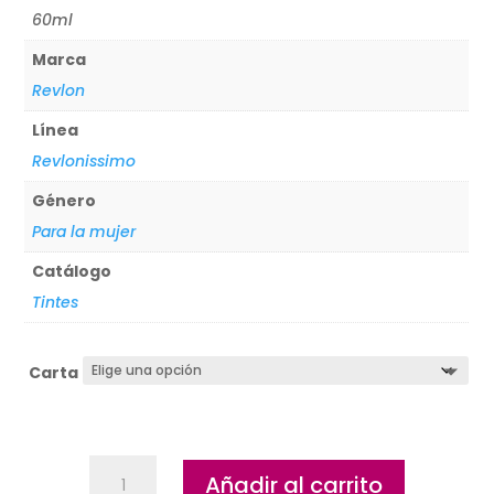
60ml
Marca
Revlon
Línea
Revlonissimo
Género
Para la mujer
Catálogo
Tintes
Carta
Tintes
Añadir al carrito
Revlonissimo