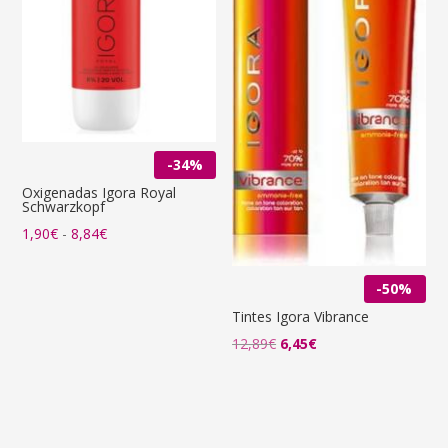
-34%
Oxigenadas Igora Royal
Schwarzkopf
Rango
1,90
€
-
8,84
€
de
precios:
-50%
desde
Tintes Igora Vibrance
1,90€
El
El
12,89
€
6,45
€
hasta
precio
precio
8,84€
original
actual
era:
es:
12,89€.
6,45€.