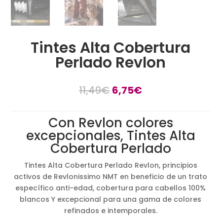
Tintes Alta Cobertura
Perlado Revlon
El
El
11,49
€
6,75
€
precio
precio
original
actual
Con Revlon colores
era:
es:
excepcionales, Tintes Alta
11,49€.
6,75€.
Cobertura Perlado
Tintes Alta Cobertura Perlado Revlon, principios
activos de Revlonissimo NMT en beneficio de un trato
específico anti-edad, cobertura para cabellos 100%
blancos Y excepcional para una gama de colores
refinados e intemporales.