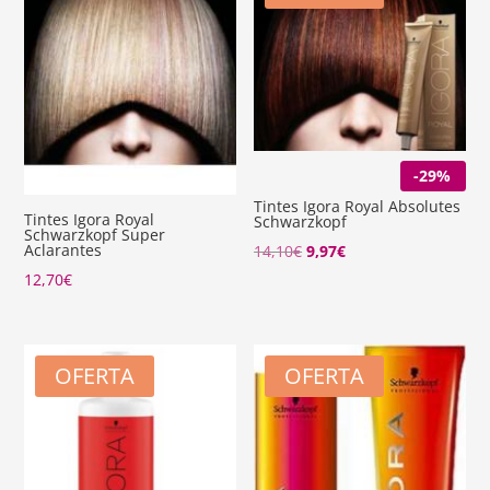
-29%
Tintes Igora Royal Absolutes
Tintes Igora Royal
Schwarzkopf
Schwarzkopf Super
Aclarantes
El
El
14,10
€
9,97
€
precio
precio
12,70
€
original
actual
era:
es:
14,10€.
9,97€.
OFERTA
OFERTA