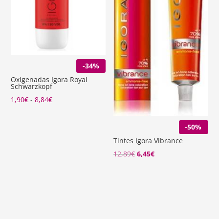
-34%
Oxigenadas Igora Royal
Schwarzkopf
Rango
1,90
€
-
8,84
€
de
precios:
-50%
desde
Tintes Igora Vibrance
1,90€
El
El
12,89
€
6,45
€
hasta
precio
precio
8,84€
original
actual
era:
es:
12,89€.
6,45€.