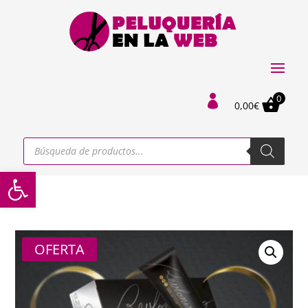
0

0,00
€
Búsqueda
de
productos
Abrir barra de herramientas
OFERTA