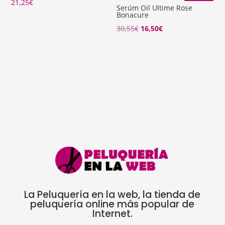
21,25
€
Serúm Oil Ultime Rose
Bonacure
El
El
30,55
€
16,50
€
precio
precio
original
actual
era:
es:
30,55€.
16,50€.
La Peluquería en la web, la tienda de
peluquería online más popular de
Internet.