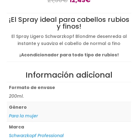
precio
precio
original
actual
¡El Spray ideal para cabellos rubios
era:
es:
y finos!
21,30€.
12,43€.
El Spray Ligero Schwarzkopf Blondme desenreda al
instante y suaviza el cabello de normal a fino
¡Acondicionador para todo tipo de rubios!
Información adicional
Formato de envase
200ml.
Género
Para la mujer
Marca
Schwarzkopf Professional