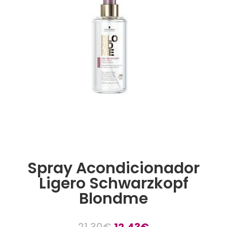
Spray Acondicionador
Ligero Schwarzkopf
Blondme
El
El
21,30
€
12,43
€