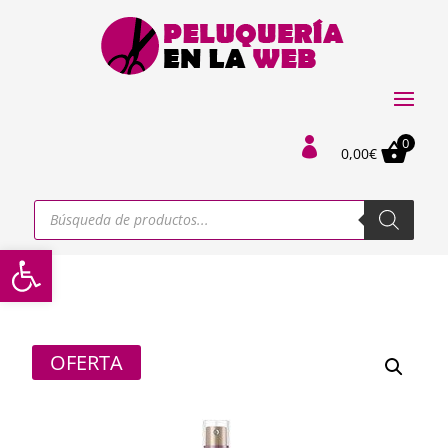
0

0,00
€
Búsqueda
de
productos
Abrir barra de herramientas
OFERTA