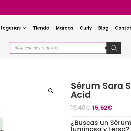
tegorías
Tienda
Marcas
Curly
Blog
Conta
Búsqueda
de
productos
Sérum Sara S
Acid
19,40
€
15,52
€
¿Buscas un Sérum 
luminosa y tersa?