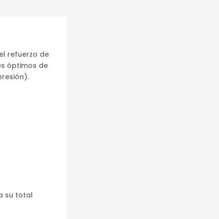
el refuerzo de
les óptimos de
resión).
a su total