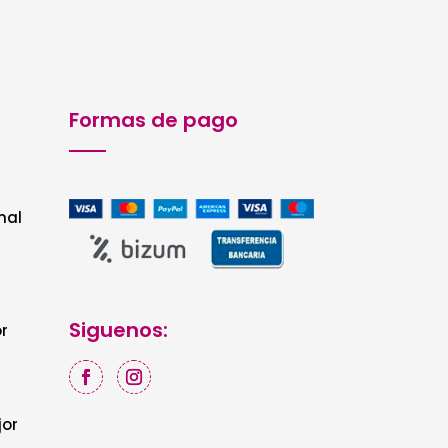
Formas de pago
nal
Siguenos:
r
jor