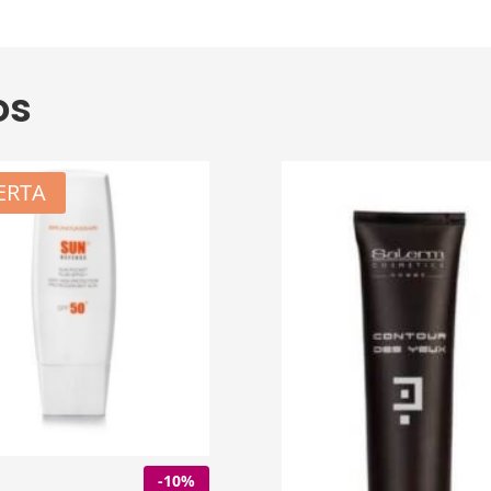
os
ERTA
-10%