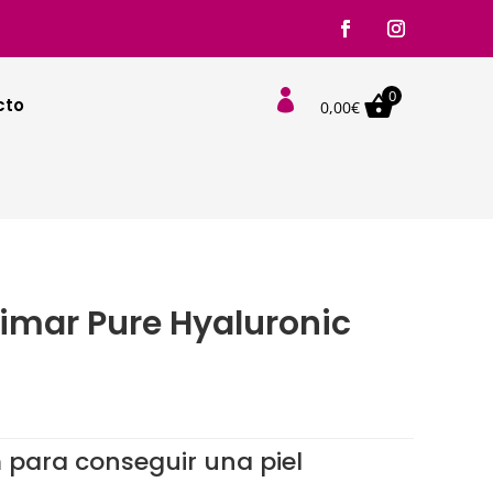
0

cto
0,00
€
imar Pure Hyaluronic
para conseguir una piel