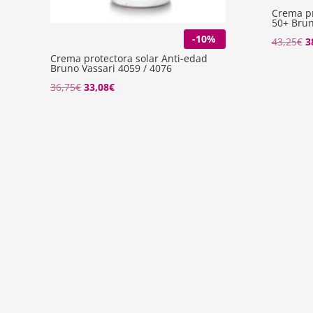
Crema pr
50+ Brun
-10%
El
43,25
€
3
Crema protectora solar Anti-edad
p
Bruno Vassari 4059 / 4076
o
El
El
36,75
€
33,08
€
e
precio
precio
4
original
actual
era:
es:
36,75€.
33,08€.