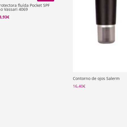
otectora fluída Pocket SPF
o Vassari 4069
El
8,93
€
recio
precio
riginal
actual
ra:
es:
3,25€.
38,93€.
Contorno de ojos Salerm
16,40
€