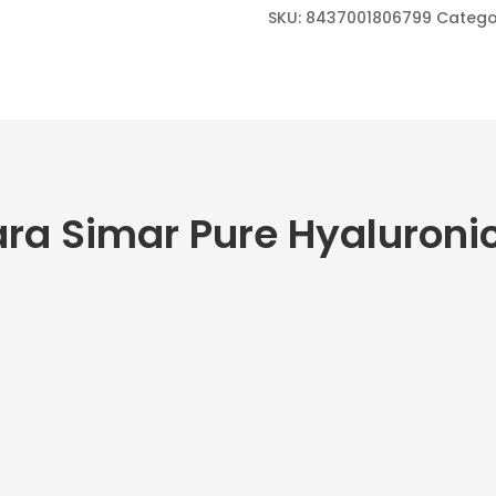
SKU:
8437001806799
Catego
ra Simar Pure Hyaluroni