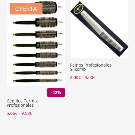
1,65€
OFERTA
hasta
20,70€
Peines Profesionales
Silkomb
Rango
2,00
€
-
4,00
€
de
-42%
precios:
desde
Cepillos Termix
Profesionales
2,00€
Rango
5,66
€
-
9,58
€
hasta
de
4,00€
precios: