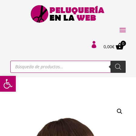
0

0,00
€
Búsqueda
de
productos
Abrir barra de herramientas