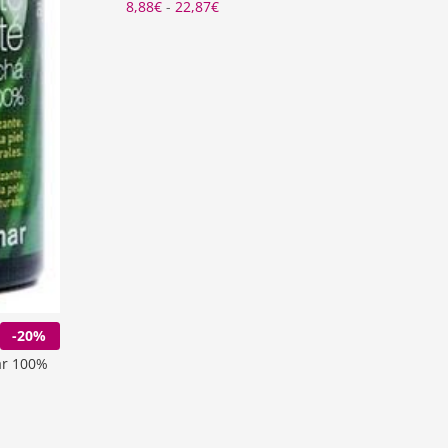
Rango
8,88
€
-
22,87
€
de
precios:
desde
8,88€
hasta
22,87€
-20%
mar 100%