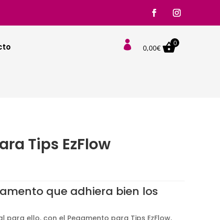
0

cto
0,00
€
ra Tips EzFlow
amento que adhiera bien los
 para ello, con el Pegamento para Tips EzFlow,