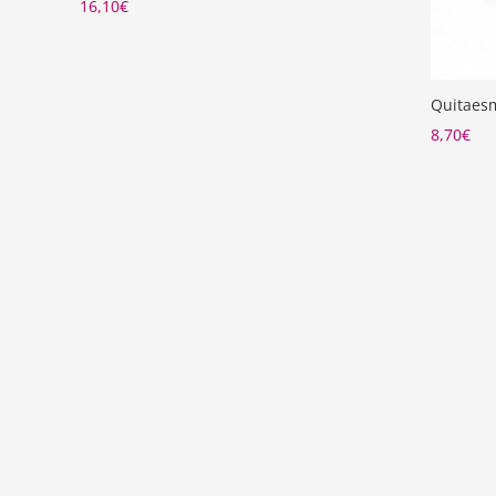
16,10
€
Quitaesm
8,70
€