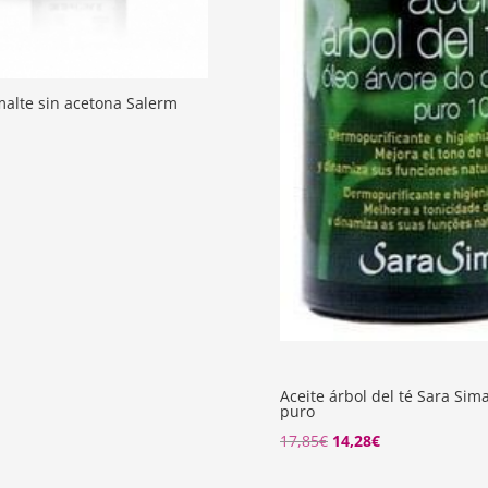
alte sin acetona Salerm
Aceite árbol del té Sara Si
puro
17,85
€
14,28
€