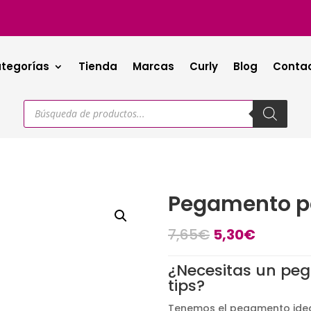
tegorías
Tienda
Marcas
Curly
Blog
Conta
Búsqueda
de
productos
Pegamento pa
El
El
7,65
€
5,30
€
precio
precio
original
actual
¿Necesitas un peg
era:
es:
tips?
7,65€.
5,30€.
Tenemos el pegamento ideal