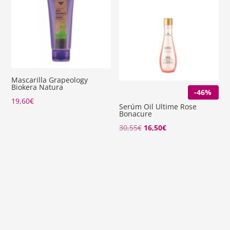
Mascarilla Grapeology
Biokera Natura
-46%
19,60
€
Serúm Oil Ultime Rose
Bonacure
El
El
30,55
€
16,50
€
precio
precio
original
actual
era:
es:
30,55€.
16,50€.