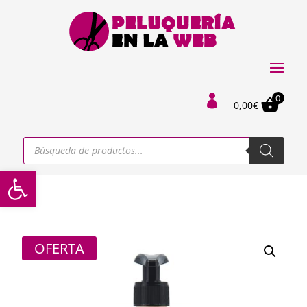
0

0,00
€
Búsqueda
de
productos
Abrir barra de herramientas
OFERTA