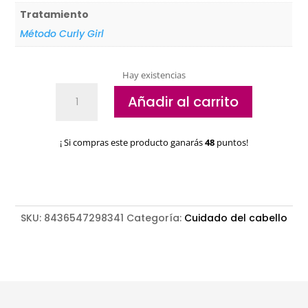
Tratamiento
Método Curly Girl
Hay existencias
Peeling
Añadir al carrito
Enzimático
k89
Initial
¡ Si compras este producto ganarás
48
puntos!
Scalp
Care
cantidad
SKU:
8436547298341
Categoría:
Cuidado del cabello