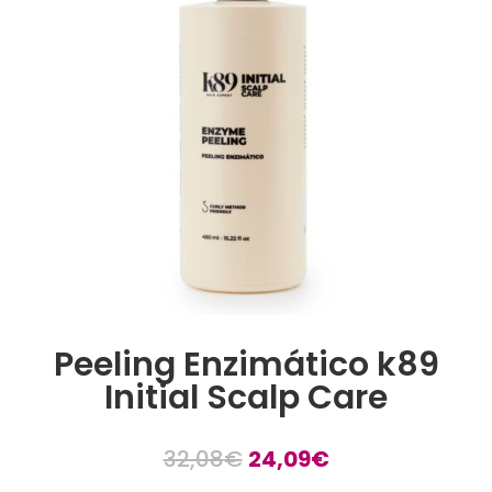
Peeling Enzimático k89
Initial Scalp Care
El
El
32,08
€
24,09
€
precio
precio