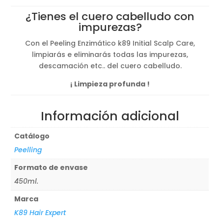
original
actual
¿Tienes el cuero cabelludo con
era:
es:
impurezas?
32,08€.
24,09€.
Con el Peeling Enzimático k89 Initial Scalp Care,
limpiarás e eliminarás todas las impurezas,
descamación etc.. del cuero cabelludo.
¡ Limpieza profunda !
Información adicional
Catálogo
Peelling
Formato de envase
450ml.
Marca
K89 Hair Expert