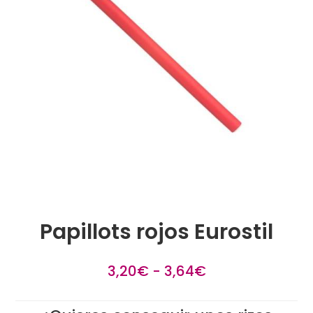
Papillots rojos Eurostil
Rango
3,20
€
-
3,64
€
de
precios: