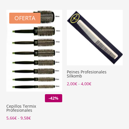
desde
1,65€
OFERTA
hasta
20,70€
Peines Profesionales
Silkomb
Rango
2,00
€
-
4,00
€
de
-42%
precios:
desde
Cepillos Termix
Profesionales
2,00€
Rango
5,66
€
-
9,58
€
hasta
de
4,00€