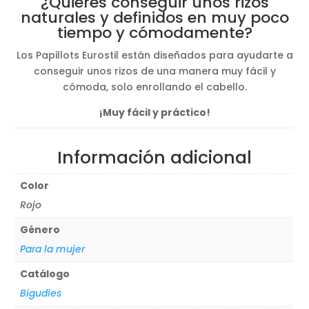
¿Quieres conseguir unos rizos
desde
naturales y definidos en muy poco
3,20€
tiempo y cómodamente?
hasta
3,64€
Los Papillots Eurostil están diseñados para ayudarte a
conseguir unos rizos de una manera muy fácil y
cómoda, solo enrollando el cabello.
¡Muy fácil y práctico!
Información adicional
Color
Rojo
Género
Para la mujer
Catálogo
Bigudies