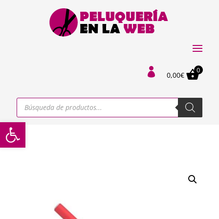
0

0,00
€
Búsqueda
de
productos
Abrir barra de herramientas