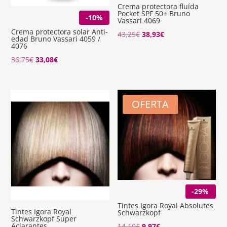
Crema protectora fluída
Pocket SPF 50+ Bruno
-10%
Vassari 4069
Crema protectora solar Anti-
El
El
43,25
€
38,93
€
edad Bruno Vassari 4059 /
4076
precio
precio
El
El
36,75
€
33,08
€
original
actual
precio
precio
era:
es:
original
actual
43,25€.
38,93€.
era:
es:
OFERTA
36,75€.
33,08€.
-29%
Tintes Igora Royal Absolutes
Tintes Igora Royal
Schwarzkopf
Schwarzkopf Super
Aclarantes
El
El
14,10
€
9,97
€