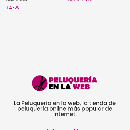
precio
precio
12,70
€
original
actual
era:
es:
14,10€.
9,97€.
La Peluquería en la web, la tienda de
peluquería online más popular de
Internet.