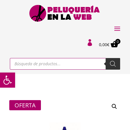
0

0,00
€
Búsqueda
de
productos
Abrir barra de herramientas
OFERTA