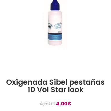
Oxigenada Sibel pestañas
10 Vol Star look
El
El
4,50
€
4,00
€
precio
precio