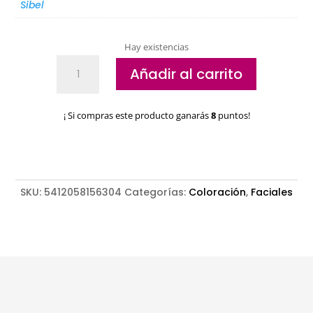
Sibel
Hay existencias
Oxigenada
Añadir al carrito
Sibel
pestañas
10
¡ Si compras este producto ganarás
8
puntos!
Vol
Star
look
cantidad
SKU:
5412058156304
Categorías:
Coloración
,
Faciales