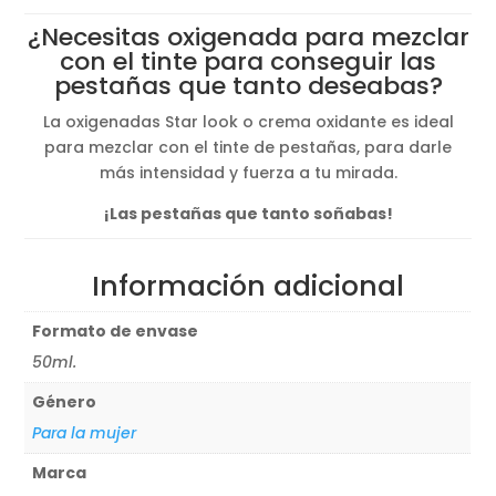
original
actual
¿Necesitas oxigenada para mezclar
era:
es:
con el tinte para conseguir las
4,50€.
4,00€.
pestañas que tanto deseabas?
La oxigenadas Star look o crema oxidante es ideal
para mezclar con el tinte de pestañas, para darle
más intensidad y fuerza a tu mirada.
¡Las pestañas que tanto soñabas!
Información adicional
Formato de envase
50ml.
Género
Para la mujer
Marca