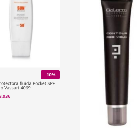
-10%
otectora fluída Pocket SPF
o Vassari 4069
El
8,93
€
recio
precio
riginal
actual
ra:
es:
3,25€.
38,93€.