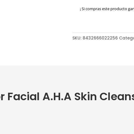
Skin
¡ Si compras este producto ga
Cleanser
Bruno
Vassari
cantidad
SKU:
8432666022256
Categ
r Facial A.H.A Skin Clean