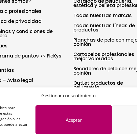
enes somos?
Catálogo de peluquería,
estética y belleza profesio
a a profesionales
Todas nuestras marcas
tica de privacidad
Todas nuestras líneas de
productos.
inos y condiciones de
pra
Planchas de pelo con mejo
opinión
ies
Cortapelos profesionales
rama de puntos << FleKys
mejor valorados
Secadores de pelo con me
antías
opinión
 – Aviso legal
OutLet productos de
peluquería
tica de cookies (UE)
Gestionar consentimiento
aración de accesibilidad
okies para
de estas
gación o las
Aceptar
to, puede afectar