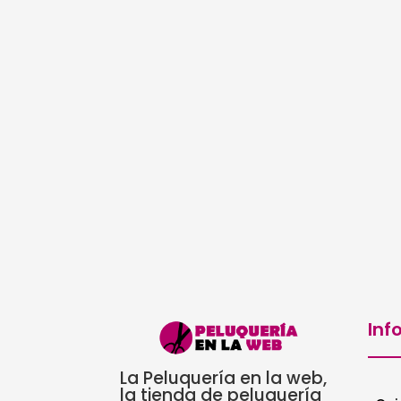
era:
es:
36,75€.
33,08€.
Inf
La Peluquería en la web,
la tienda de peluquería