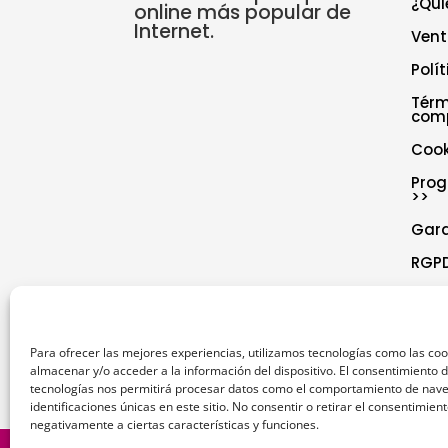
¿Qui
online más popular de
Internet.
Vent
Polí
Térm
com
Cook
Prog
>>
Gar
RGPD
Polí
Decl
Para ofrecer las mejores experiencias, utilizamos tecnologías como las co
almacenar y/o acceder a la información del dispositivo. El consentimiento 
tecnologías nos permitirá procesar datos como el comportamiento de nave
identificaciones únicas en este sitio. No consentir o retirar el consentimien
negativamente a ciertas características y funciones.
1