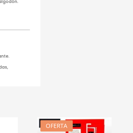
 algodón.
ante.
das,
OFERTA