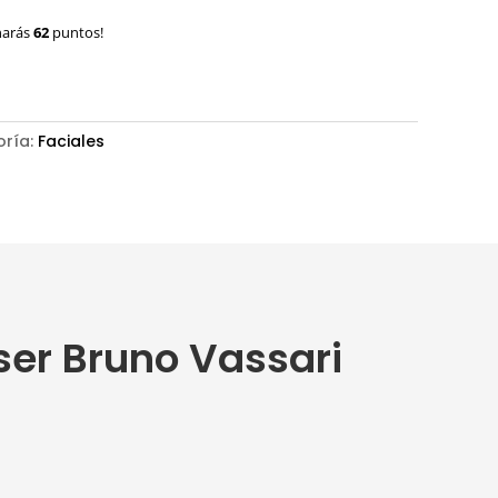
narás
62
puntos!
oría:
Faciales
ser Bruno Vassari