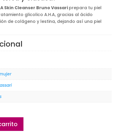
.
.A Skin Cleanser Bruno Vassari
prepara tu piel
ratamiento glicolico A.H.A, gracias al ácido
ión de colágeno y lestina, dejando así una piel
cional
 mujer
assari
s
carrito