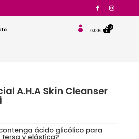
0

cto
0,00
€
ial A.H.A Skin Cleanser
i
l
contenga ácido glicólico para
 tersa y elástica?