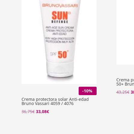
Crema pr
50+ Brun
-10%
El
43,25
€
3
Crema protectora solar Anti-edad
p
Bruno Vassari 4059 / 4076
o
El
El
36,75
€
33,08
€
e
precio
precio
4
original
actual