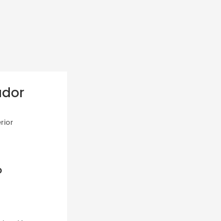
ador
rior
o