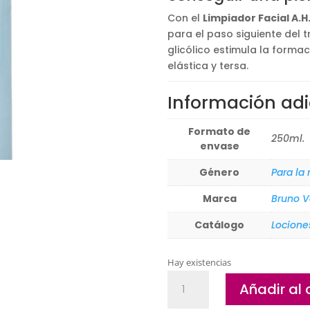
34,60€.
31,14€
Con el
Limpiador Facial A.H
para el paso siguiente del t
glicólico estimula la formac
elástica y tersa.
Información adi
Formato de
250ml.
envase
Género
Para la
Marca
Bruno V
Catálogo
Locione
Hay existencias
Limpiador
Añadir al 
Facial
A.H.A