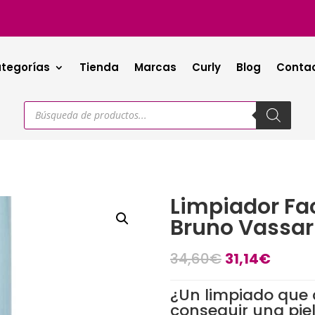
tegorías
Tienda
Marcas
Curly
Blog
Conta
Búsqueda
de
productos
Limpiador Fac
Bruno Vassar
El
El
34,60
€
31,14
€
precio
precio
original
actua
¿Un limpiado que 
era:
es:
conseguir una piel