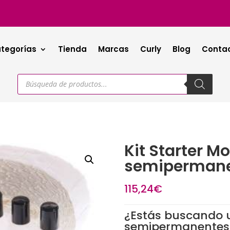
tegorías
Tienda
Marcas
Curly
Blog
Conta
Búsqueda
de
productos
Kit Starter M
semiperman
115,24
€
¿Estás buscando u
semipermanentes q