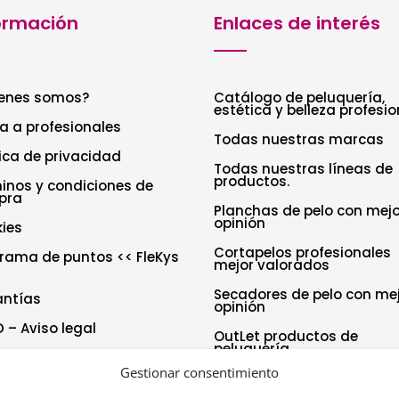
ormación
Enlaces de interés
enes somos?
Catálogo de peluquería,
estética y belleza profesio
a a profesionales
Todas nuestras marcas
tica de privacidad
Todas nuestras líneas de
productos.
inos y condiciones de
pra
Planchas de pelo con mejo
opinión
ies
Cortapelos profesionales
rama de puntos << FleKys
mejor valorados
Secadores de pelo con me
antías
opinión
 – Aviso legal
OutLet productos de
peluquería
tica de cookies (UE)
Gestionar consentimiento
aración de accesibilidad