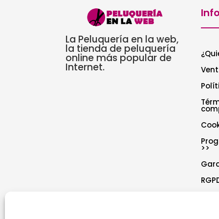
Inf
La Peluquería en la web,
la tienda de peluquería
¿Qui
online más popular de
Internet.
Vent
Polí
Térm
com
Cook
Prog
>>
Gar
RGPD
Polí
Decl