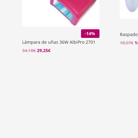
-14%
Raspador
Lámpara de uñas 36W AlbiPro 2701
El
18,07
€
1
El
El
p
34,18
€
29,25
€
precio
precio
o
original
actual
e
era:
es:
1
34,18€.
29,25€.