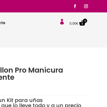
0

cto
0,00
€
ollon Pro Manicura
ente
n Kit para uñas
ue lo lleve todo y a un precio