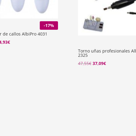
-17%
 de callos AlbiPro 4031
El
4,93
€
recio
precio
Torno uñas profesionales Al
2325
riginal
actual
El
El
47,55
€
37,09
€
ra:
es:
precio
precio
8,07€.
14,93€.
original
actual
era:
es:
47,55€.
37,09€.