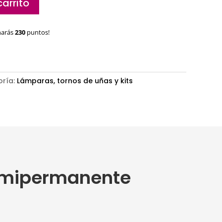
carrito
narás
230
puntos!
oría:
Lámparas, tornos de uñas y kits
 semipermanente