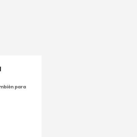
a
ambién para