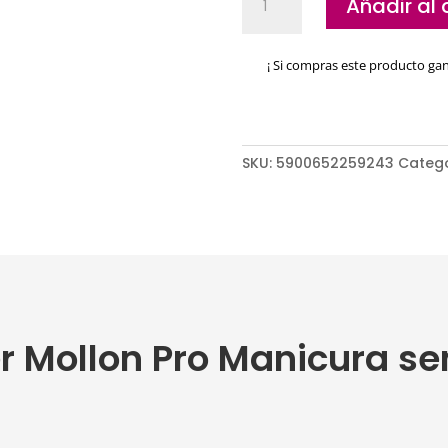
Añadir al 
Starter
Mollon
Pro
¡ Si compras este producto ga
Manicura
semipermanente
cantidad
SKU:
5900652259243
Categ
ter Mollon Pro Manicura