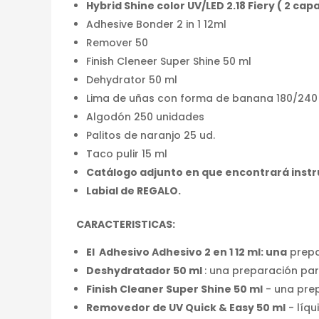
Hybrid Shine color UV/LED 2.18 Fiery ( 2 cap
Adhesive Bonder 2 in 1 12ml
Remover 50
Finish Cleneer Super Shine 50 ml
Dehydrator 50 ml
Lima de uñas con forma de banana 180/240
Algodón 250 unidades
Palitos de naranjo 25 ud.
Taco pulir 15 ml
Catálogo adjunto en que encontrará instru
Labial de REGALO.
CARACTERISTICAS:
El Adhesivo Adhesivo 2 en 1 12 ml: una
prepa
Deshydratador 50 ml
: una preparación pa
Finish Cleaner Super Shine 50 ml
- una prep
Removedor de UV Quick & Easy 50 ml
- líqu