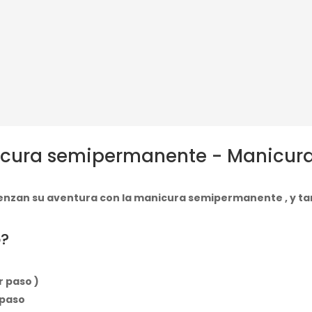
nicura semipermanente - Manicur
mienzan su aventura con la manicura semipermanente , y t
o?
r paso )
o paso