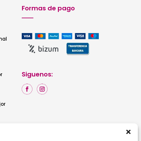
Formas de pago
nal
Siguenos:
r
jor