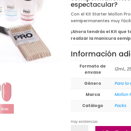
espectacular?
Con el Kit Starter Mollon Pr
semipermanentes muy fácilm
¡Ahora tendrás el Kit que 
realizar la manicura sem
Información adi
Formato de
12ml., 2
envase
Género
Para la
Marca
Mollon 
Catálogo
Packs
Hay existencias
Kit