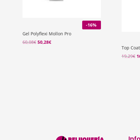
-16%
Gel Polyflexi Mollon Pro
El
El
60,08
€
50,28
€
Top Coat
precio
precio
El
19,29
€
1
original
actual
p
era:
es:
o
60,08€.
50,28€.
e
1
Inf