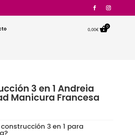
0

cto
0,00
€
ucción 3 en 1 Andreia
dad Manicura Francesa
 construcción 3 en 1 para
sa?