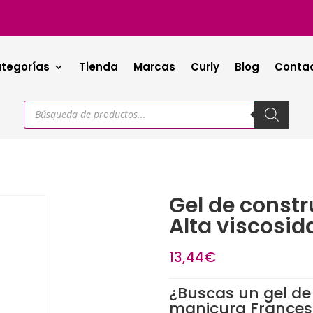
tegorías
Tienda
Marcas
Curly
Blog
Conta
Búsqueda
de
productos
Gel de constr
Alta viscosi
13,44
€
¿Buscas un gel de
manicura France