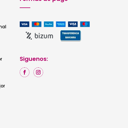
nal
Siguenos:
r
jor