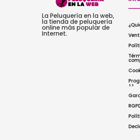
La Peluquería en la web,
la tienda de peluquería
¿Qui
online más popular de
Internet.
Vent
Polí
Térm
com
Cook
Prog
>>
Gar
RGPD
Polí
Decl