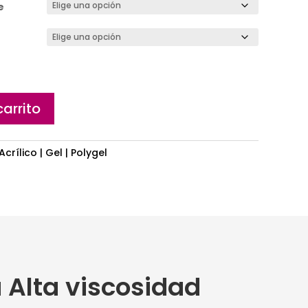
e
carrito
Acrílico | Gel | Polygel
a Alta viscosidad