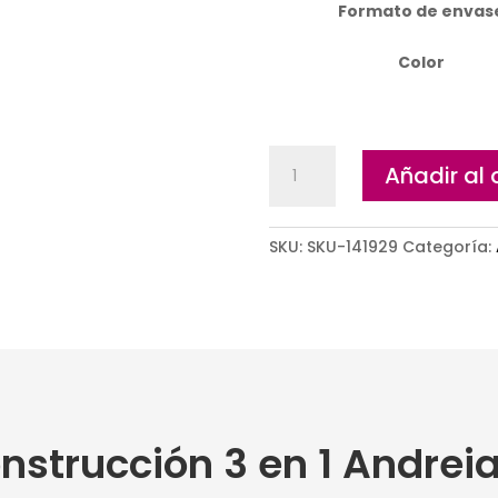
Formato de envas
Color
Gel
Añadir al 
de
construcción
3
SKU:
SKU-141929
Categoría:
en
1
Andreia
Alta
viscosidad
Manicura
Francesa
cantidad
onstrucción 3 en 1 Andrei