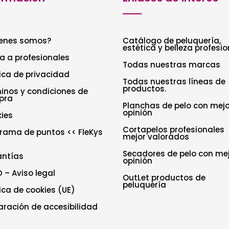
enes somos?
Catálogo de peluquería,
estética y belleza profesio
a a profesionales
Todas nuestras marcas
tica de privacidad
Todas nuestras líneas de
productos.
inos y condiciones de
pra
Planchas de pelo con mejo
opinión
ies
Cortapelos profesionales
rama de puntos << FleKys
mejor valorados
Secadores de pelo con me
antías
opinión
 – Aviso legal
OutLet productos de
peluquería
tica de cookies (UE)
aración de accesibilidad