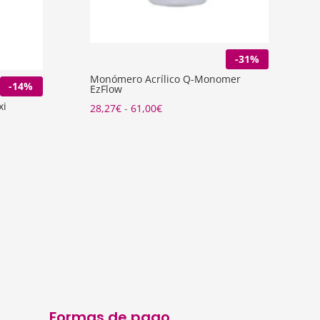
-31%
Monómero Acrílico Q-Monomer
-14%
EzFlow
xi
Rango
28,27
€
-
61,00
€
de
precios:
desde
28,27€
hasta
61,00€
Formas de pago