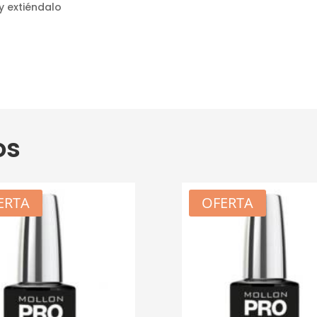
y extiéndalo
os
ERTA
OFERTA