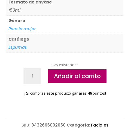
Formato de envase
150ml.
Género
Para la mujer
Catálogo
Espumas
Hay existencias
Espuma
Añadir al carrito
limpiadora
Anti
Stress
¡ Si compras este producto ganarás
46
puntos!
Bruno
Vassari
0205
cantidad
SKU:
8432666002050
Categoría:
Faciales