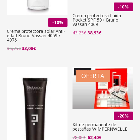
-10%
Crema protectora fluída
Pocket SPF 50+ Bruno
-10%
Vassari 4069
Crema protectora solar Anti-
El
El
43,25
€
38,93
€
edad Bruno Vassari 4059 /
4076
precio
precio
El
El
36,75
€
33,08
€
original
actual
precio
precio
era:
es:
original
actual
43,25€.
38,93€.
era:
es:
OFERTA
36,75€.
33,08€.
-20%
Kit de permanente de
pestañas WIMPERNWELLE
78,00
€
62,40
€