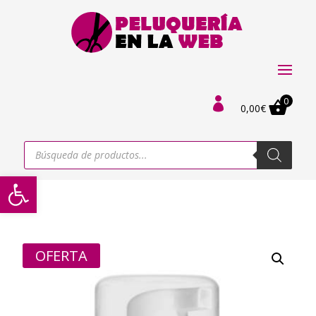
0

0,00
€
Búsqueda
de
productos
Abrir barra de herramientas
OFERTA