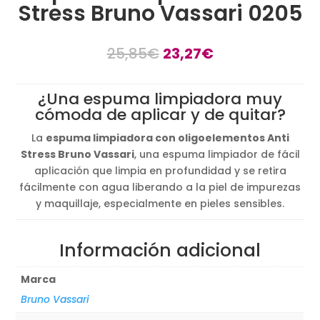
Stress Bruno Vassari 0205
El
El
25,85
€
23,27
€
precio
precio
original
actual
¿Una espuma limpiadora muy
era:
es:
cómoda de aplicar y de quitar?
25,85€.
23,27€.
La
espuma limpiadora con oligoelementos Anti
Stress Bruno Vassari
, una espuma limpiador de fácil
aplicación que limpia en profundidad y se retira
fácilmente con agua liberando a la piel de impurezas
y maquillaje, especialmente en pieles sensibles.
Información adicional
Marca
Bruno Vassari