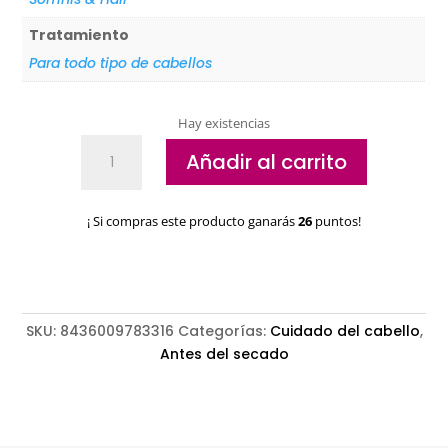
Tratamiento
Para todo tipo de cabellos
Hay existencias
Elixir
Añadir al carrito
revitalizador
y
purificador
¡ Si compras este producto ganarás
26
puntos!
Somnis
&
Hair
cantidad
SKU:
8436009783316
Categorías:
Cuidado del cabello
,
Antes del secado