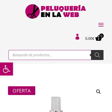
0

0,00
€
Búsqueda
de
productos
Abrir barra de herramientas
OFERTA