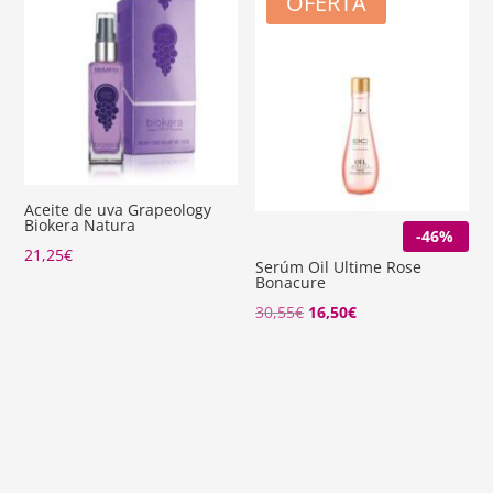
OFERTA
Aceite de uva Grapeology
Biokera Natura
-46%
21,25
€
Serúm Oil Ultime Rose
Bonacure
El
El
30,55
€
16,50
€
precio
precio
original
actual
era:
es:
30,55€.
16,50€.