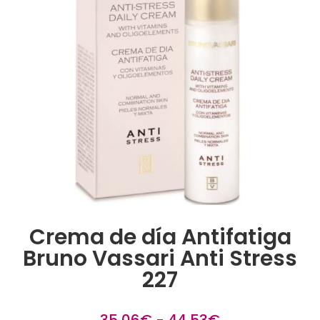
Crema de día Antifatiga
Bruno Vassari Anti Stress
227
Rango
35,06
€
-
44,53
€