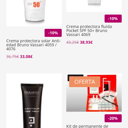
-10%
Crema protectora fluída
Pocket SPF 50+ Bruno
-10%
Vassari 4069
Crema protectora solar Anti-
El
El
43,25
€
38,93
€
edad Bruno Vassari 4059 /
4076
precio
precio
El
El
36,75
€
33,08
€
original
actual
precio
precio
era:
es:
original
actual
43,25€.
38,93€.
era:
es:
OFERTA
36,75€.
33,08€.
-20%
Kit de permanente de