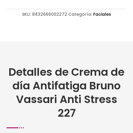
Anti
Stress
227
SKU:
8432666002272
Categoría:
Faciales
cantidad
Detalles de Crema de
día Antifatiga Bruno
Vassari Anti Stress
227