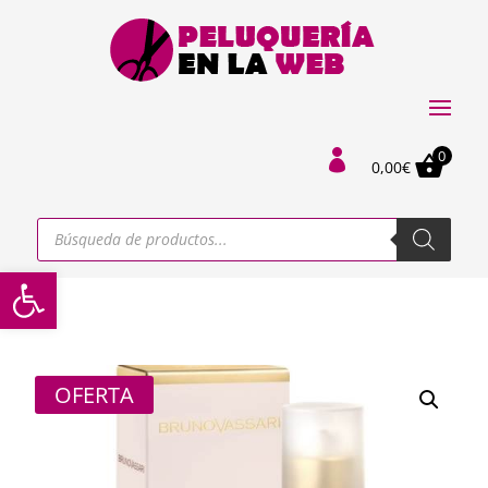
0

0,00
€
Búsqueda
de
productos
Abrir barra de herramientas
OFERTA