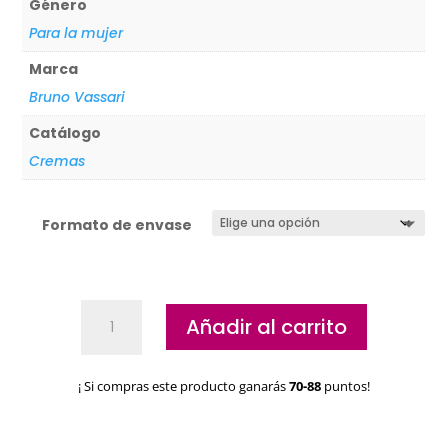
Género
Para la mujer
Marca
Bruno Vassari
Catálogo
Cremas
Formato de envase
Crema
Añadir al carrito
de
día
Antifatiga
¡ Si compras este producto ganarás
70-88
puntos!
Bruno
Vassari