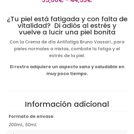
de
precios:
¿Tu piel está fatigada y con falta de
desde
vitalidad? Di adiós al estrés y
35,06€
vuelve a lucir una piel bonita
hasta
44,53€
Con la Crema de día Antifatiga Bruno Vassari , para
pieles normales a mixtas, combate la fatiga y el
estrés de la piel.
El rostro adquiere un aspecto sano y saludable en
muy poco tiempo.
Información adicional
Formato de envase
200ml., 50ml.