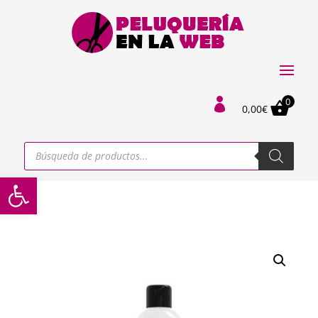
0

0,00
€
Búsqueda
de
productos
Abrir barra de herramientas