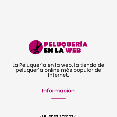
30,55€.
16,50€.
La Peluquería en la web, la tienda de
peluquería online más popular de
Internet.
Información
¿Quienes somos?