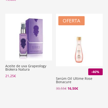
OFERTA
Aceite de uva Grapeology
Biokera Natura
-46%
21,25
€
Serúm Oil Ultime Rose
Bonacure
El
El
30,55
€
16,50
€
precio
precio
original
actual
era:
es: