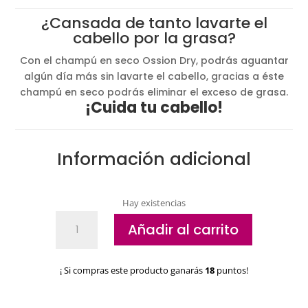
original
actual
¿Cansada de tanto lavarte el
era:
es:
cabello por la grasa?
11,52€.
9,08€.
Con el champú en seco Ossion Dry, podrás aguantar
algún día más sin lavarte el cabello, gracias a éste
champú en seco podrás eliminar el exceso de grasa.
¡Cuida tu cabello!
Información adicional
Hay existencias
Champú
Añadir al carrito
en
seco
Ossion
¡ Si compras este producto ganarás
18
puntos!
Dry
cantidad