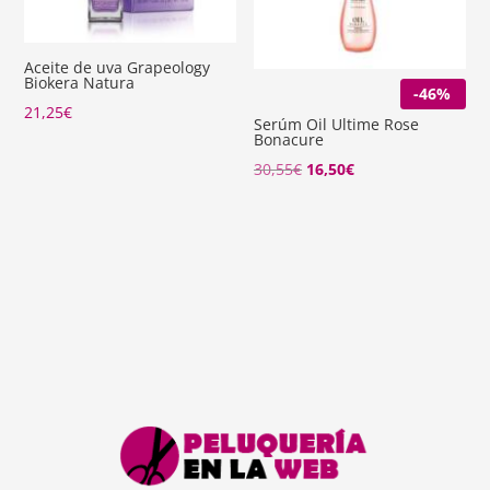
Aceite de uva Grapeology
Biokera Natura
-46%
21,25
€
Serúm Oil Ultime Rose
Bonacure
El
El
30,55
€
16,50
€
precio
precio
original
actual
era:
es:
30,55€.
16,50€.