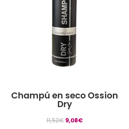
Champú en seco Ossion
Dry
El
El
11,52
€
9,08
€
precio
precio