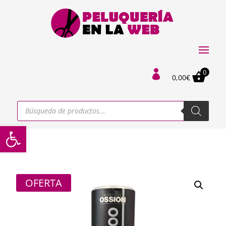
0

0,00
€
Búsqueda
de
productos
Abrir barra de herramientas
OFERTA