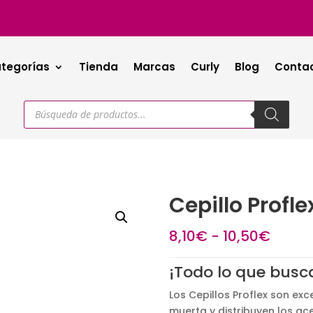
tegorías
Tienda
Marcas
Curly
Blog
Conta
Búsqueda
de
productos
Cepillo Profle
Rang
8,10
€
-
10,50
€
de
precio
¡Todo lo que busca
desd
Los Cepillos Proflex son exce
8,10€
muerta y distribuyen los ac