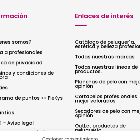
ormación
Enlaces de interés
enes somos?
Catálogo de peluquería,
estética y belleza profesio
a a profesionales
Todas nuestras marcas
tica de privacidad
Todas nuestras líneas de
productos.
inos y condiciones de
pra
Planchas de pelo con mejo
opinión
ies
Cortapelos profesionales
rama de puntos << FleKys
mejor valorados
Secadores de pelo con me
antías
opinión
 – Aviso legal
OutLet productos de
peluquería
tica de cookies (UE)
Gestionar consentimiento