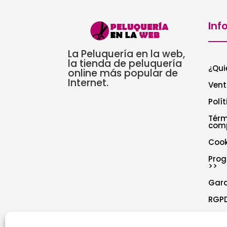
Inf
La Peluquería en la web,
la tienda de peluquería
¿Qui
online más popular de
Internet.
Vent
Polí
Térm
com
Cook
Prog
>>
Gar
RGPD
Polí