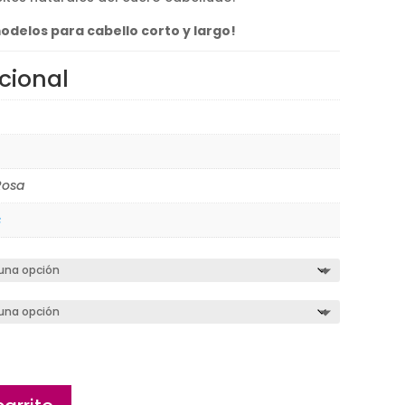
€
odelos para cabello corto y largo!
cional
Rosa
s