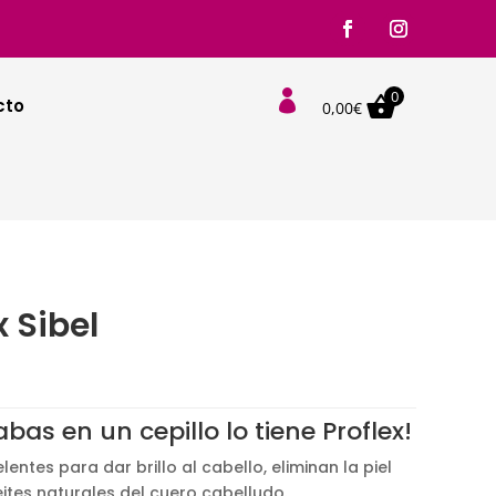
0

cto
0,00
€
x Sibel
o
s:
bas en un cepillo lo tiene Proflex!
e
lentes para dar brillo al cabello, eliminan la piel
eites naturales del cuero cabelludo.