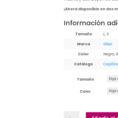
hasta
10,50
¡Ahora disponible en dos m
Información adi
Tamaño
L, S
Marca
Sibel
Color
Negro, 
Catálogo
Cepillo
Tamaño
Color
Cepillo