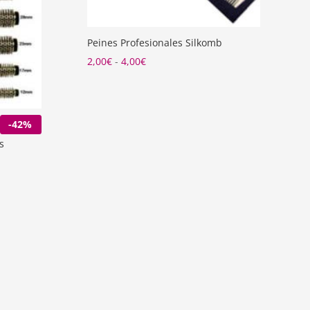
Peines Profesionales Silkomb
Rango
2,00
€
-
4,00
€
de
precios:
desde
-42%
2,00€
s
hasta
4,00€