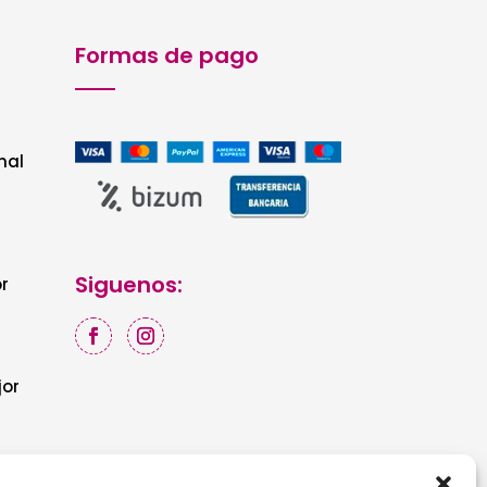
Formas de pago
nal
Siguenos:
r
jor