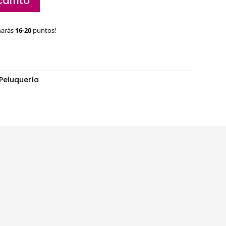
carrito
narás
16-20
puntos!
Peluquería