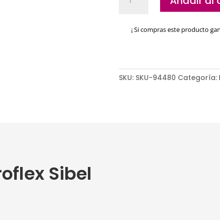
Añadir al 
Proflex
Sibel
cantidad
¡ Si compras este producto ga
SKU:
SKU-94480
Categoría:
oflex Sibel