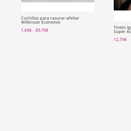
Cuchillas para rasurar-afeitar
Wilkinson Economie
Tintes I
Rango
1,65
€
-
20,70
€
Super Ac
de
12,70
€
precios:
desde
1,65€
hasta
20,70€