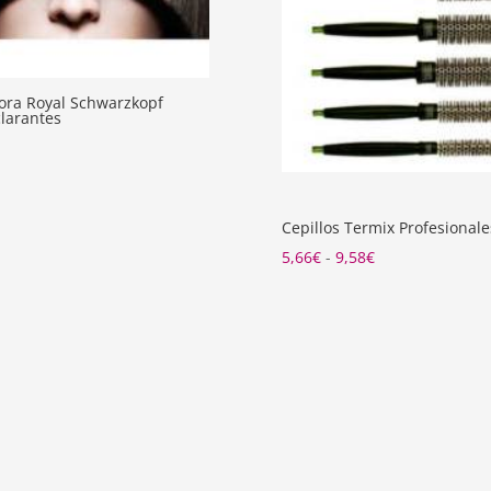
gora Royal Schwarzkopf
larantes
Cepillos Termix Profesionale
Rango
5,66
€
-
9,58
€
de
precios:
desde
5,66€
hasta
9,58€