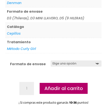
Denman
Formato de envase
D3 (7hileras), D3 MINI LLAVERO, D5 (9 HILERAS)
Catálogo
Cepillos
Tratamiento
Método Curly Girl
Formato de envase
Cepillo
Añadir al carrito
Denman
Profesional
cantidad
¡ Si compras este producto ganarás
10-36
puntos!