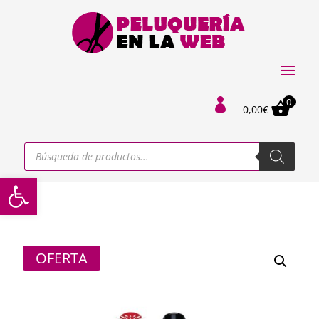
0

0,00
€
Búsqueda
de
productos
Abrir barra de herramientas
OFERTA