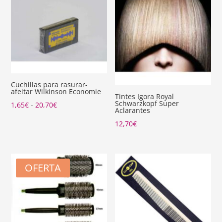
Cuchillas para rasurar-
afeitar Wilkinson Economie
Tintes Igora Royal
Schwarzkopf Super
Rango
1,65
€
-
20,70
€
Aclarantes
de
12,70
€
precios:
desde
1,65€
OFERTA
hasta
20,70€