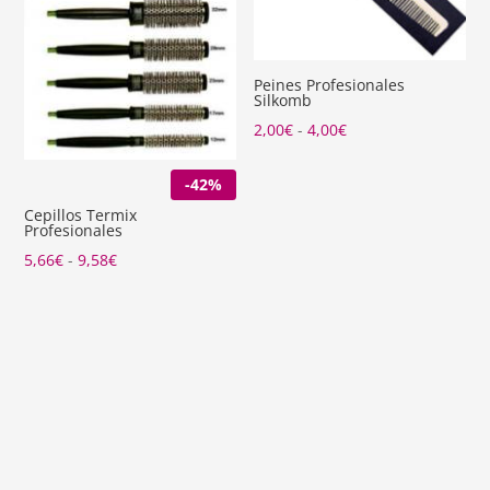
Peines Profesionales
Silkomb
Rango
2,00
€
-
4,00
€
de
-42%
precios:
desde
Cepillos Termix
Profesionales
2,00€
Rango
5,66
€
-
9,58
€
hasta
de
4,00€
precios:
desde
5,66€
hasta
9,58€