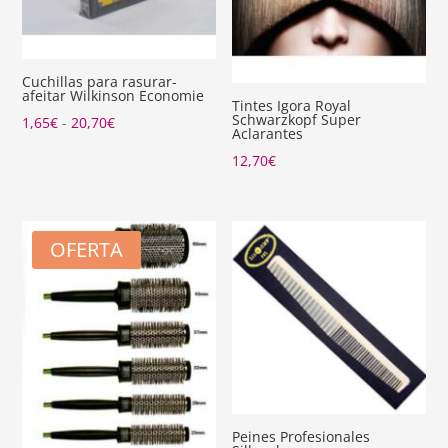
Cuchillas para rasurar-
afeitar Wilkinson Economie
Tintes Igora Royal
Schwarzkopf Super
Rango
1,65
€
-
20,70
€
Aclarantes
de
12,70
€
precios:
desde
1,65€
OFERTA
hasta
20,70€
Peines Profesionales