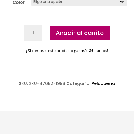
Color
Caja
Añadir al carrito
150
Horquillas
Onduladas
¡ Si compras este producto ganarás
26
puntos!
Eurostil
cantidad
SKU:
SKU-47682-1998
Categoría:
Peluquería