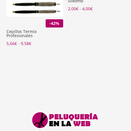
Silkomb
Rango
2,00
€
-
4,00
€
de
-42%
precios:
desde
Cepillos Termix
Profesionales
2,00€
Rango
5,66
€
-
9,58
€
hasta
de
4,00€
precios:
desde
5,66€
hasta
9,58€