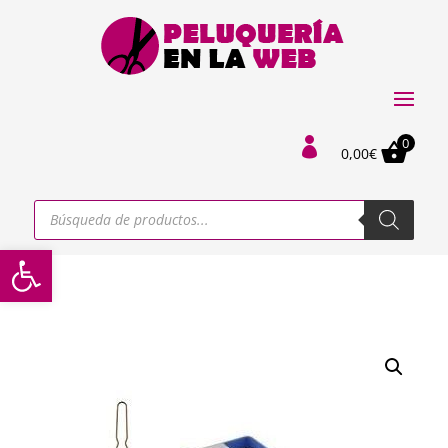
0

0,00
€
Búsqueda
de
productos
Abrir barra de herramientas