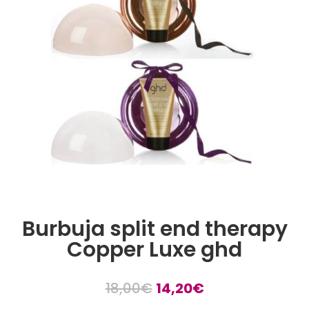
Burbuja split end therapy
Copper Luxe ghd
El
El
18,00
€
14,20
€
precio
precio