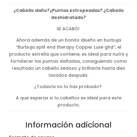
original
actual
¿Cabello daño?¿Puntas estropeadas? ¿Cabello
era:
es:
deshidratado?
18,00€.
14,20€.
SE ACABÓ!
Ahora además de un bonito diseño en burbuja
“Burbuja split end therapy Copper Luxe ghd”, el
producto estrella que contiene, es ideal para nutrir y
fortalecer las puntas dañadas, consiguiendo como
resultado un cabello sedoso y brillante hasta diez
lavados después.
¿Todavía no lo has probado?
A que esperas si tu cabellos es ideal para este
producto.
Información adicional