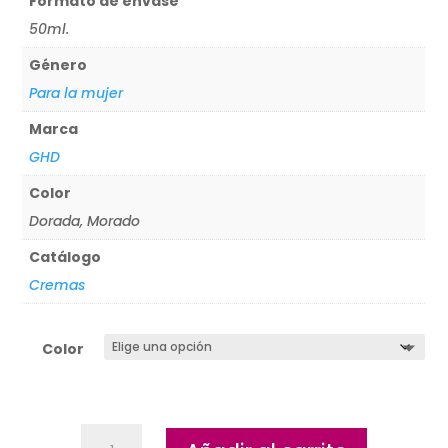
Formato de envase
50ml.
Género
Para la mujer
Marca
GHD
Color
Dorada, Morado
Catálogo
Cremas
Color
Burbuja