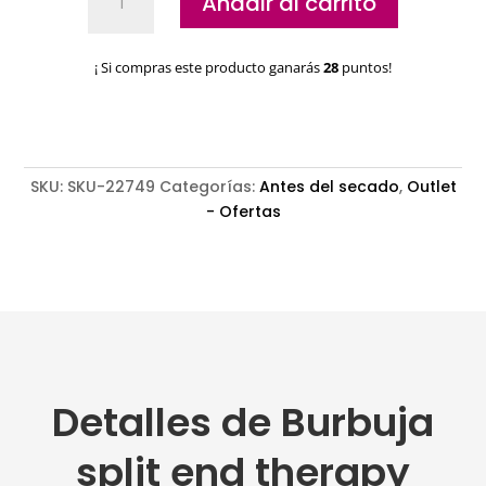
Añadir al carrito
split
end
therapy
¡ Si compras este producto ganarás
28
puntos!
Copper
Luxe
ghd
cantidad
SKU:
SKU-22749
Categorías:
Antes del secado
,
Outlet
- Ofertas
Detalles de Burbuja
split end therapy