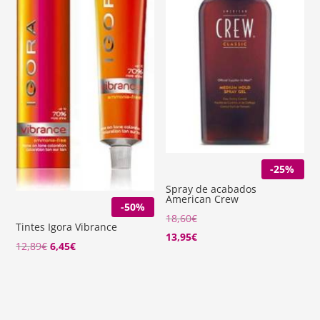
-25%
Spray de acabados
American Crew
-50%
18,60
€
Tintes Igora Vibrance
13,95
€
El
El
12,89
€
6,45
€
precio
precio
original
actual
era:
es:
12,89€.
6,45€.