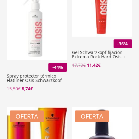
-36%
Gel Schwarzkopf fijación
Extrema Rock Hard Osis +
El
El
17,79
€
11,42
€
-44%
precio
precio
Spray protector térmico
Flatliner Osis Schwarzkopf
original
actual
El
El
15,50
€
8,74
€
era:
es:
precio
precio
17,79€.
11,42€.
original
actual
era:
es:
OFERTA
OFERTA
15,50€.
8,74€.