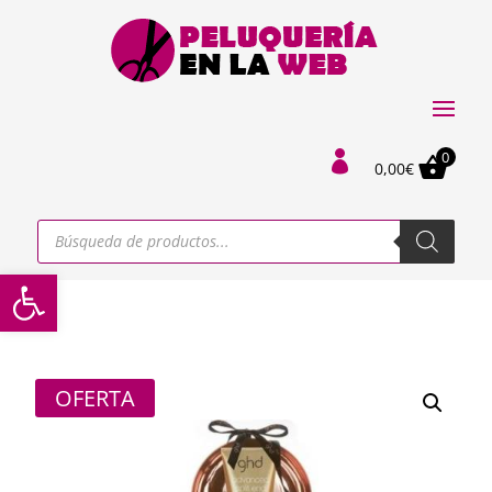
0

0,00
€
Búsqueda
de
productos
Abrir barra de herramientas
OFERTA